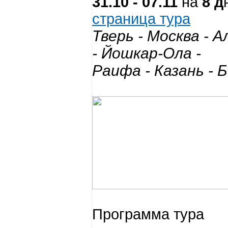
31.10
- 07.11
на
8 д
страница тура
Тверь - Москва - 
- Йошкар-Ола -
Раифа - Казань - 
Программа тура