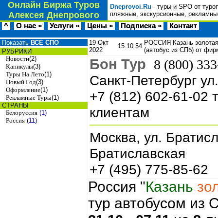
Онлайн Биржа Туров
Dneprovoi.Ru
- туры и SPO от туро
Алексея Днепрового
пляжные, экскурсионные, рекламные
^
О нас »
Услуги »
Цены »
Подписка »
Контакт
Показать
ВСЕ СПО
19 Окт
РОССИЯ Казань золотая 3
15:10:54
2022
(автобус из СПб) от фи
РУБРИКИ
Новости
(2)
Бон Тур
8 (800) 33
Каникулы
(3)
Туры На Лето
(1)
Санкт-Петербург ул
Новый Год
(3)
Оформление
(1)
+7 (812) 602-61-02
Рекламные Туры
(1)
СТРАНЫ
клиентам
Белоруссия
(1)
Россия
(11)
Москва, ул. Братисл
Братиславская
+7 (495) 775-85-62
Россия "
Казань
зо
тур автобусом из 