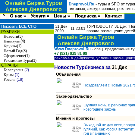
Онлайн Биржа Туров
Dneprovoi.Ru
- туры и SPO от туро
Алексея Днепрового
пляжные, экскурсионные, рекламны
^
О нас »
Услуги »
Цены »
Подписка »
Контакт
Показать
ВСЕ СПО
31 Дек
ТУРНОВОСТИ 31 Дек "Новый
11:20:01
2020
правил размещения детей
РУБРИКИ
Новости
(3)
Онлайн Биржа Туров
Каникулы
(4)
Алексея Днепрового
Круизы
(1)
Www.Dneprovoi.Ru
- спец. предложения т
Новый Год
(3)
+7 (921) 939-81-99
Оформление
(1)
реклама в дайджесте, условия размещени
Рекламные Туры
(1)
СТРАНЫ
Новости Турбизнеса за
31 Дек
Белоруссия
(2)
Объявления
Крым
(1)
Россия
(18)
31 Dec
Поздравляем с Новым 2021 г
09:08
Законодательство
Шумная ночь. В регионах при
31 Dec
10:06
новогодние законы
Мнения и прогнозы
Выходной не для всех, прогул
31 Dec
гуляний. Как Россия встрети
09:30
год в пандемию