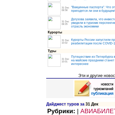
"Вакцинные паспорта". Что эт
31 Dec
09:58
пригодятся ли они в будущем
Догузова заявила, что инвес
31 Dec
увидели в туризме перспекти
09:35
отрасль экономики
Курорты
Курорты России запустили п
31 Dec
10:02
реабилитации после COVID-
Туры
Путешествие из Петербурга в
31 Dec
на майские праздники станет
10:01
интереснее
Эти и другие ново
Дайджест туров за
31 Дек
|
АВИАБИЛЕ
Рубрики: