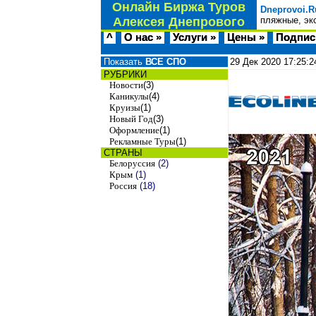
Онлайн Биржа Туров
Dneprovoi.R
Алексея Днепрового
пляжные, эк
^
О нас »
Услуги »
Цены »
Подпис
Показать
ВСЕ СПО
29 Дек 2020
17:25:2
РУБРИКИ
Новости
(3)
Каникулы
(4)
Круизы
(1)
Новый Год
(3)
Оформление
(1)
Рекламные Туры
(1)
СТРАНЫ
Белоруссия
(2)
Крым
(1)
Россия
(18)