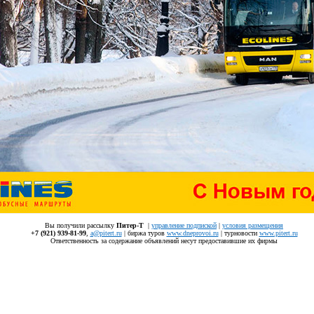
Вы получили рассылку
Питер-Т
|
управление подпиской
|
условия размещения
+7 (921) 939-81-99
,
a@pitert.ru
| биржа туров
www.dneprovoi.ru
| турновости
www.pitert.ru
Ответственность за содержание объявлений несут предоставившие их фирмы