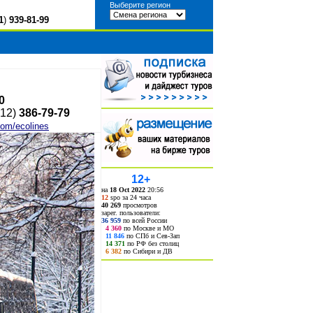
Выберите регион
1
)
939-81-99
0
812)
386
-
79
-
79
com/ecolines
12+
на
18 Oct 2022
20:56
12
spo за 24 часа
40 269
просмотров
зарег. пользователи:
36 959
по всей России
4 360
по Москве и МО
11 846
по СПб и Сев-Зап
14 371
по РФ без столиц
6 382
по Сибири и ДВ