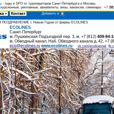
u
- туры и SPO от туроператоров Санкт-Петербурга и Москвы,
скурсионные, рекламные, авиабилеты, визы, вакансии, семинары +7 (
92
ка »
Контакт
Добавить в
4
ПОЗДРАВЛЕНИЕ с Новым Годом от фирмы ECOLINES
ECOL
I
NES
Санкт-Петербург
м. Пушкинская Подъездной пер. 3, м. +7 (812)
409-94-1
м. Обводный канал, Наб. Обводного канала д. 42, +7 (
eco@ecolines.ru
www.ecolines.ru
vk.com/ecolinesnet
fb.