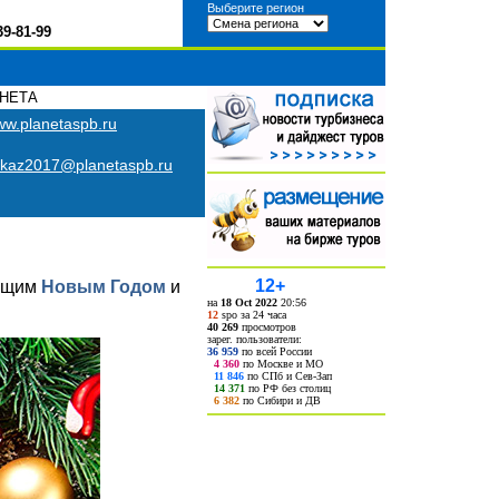
Выберите регион
39-81-99
АНЕТА
w.planetaspb.ru
kaz2017@planetaspb.ru
12+
ающим
Новым Годом
и
на
18 Oct 2022
20:56
12
spo за 24 часа
40 269
просмотров
зарег. пользователи:
36 959
по всей России
4 360
по Москве и МО
11 846
по СПб и Сев-Зап
14 371
по РФ без столиц
6 382
по Сибири и ДВ