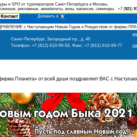
туры и SPO от туроператоров Санкт-Петербурга и Москвы,
сионные, рекламные, авиабилеты, визы, вакансии, семинары +7 (
921
)
9
Контакт
Добавить в
РАВЛЕНИЕ с Наступающим Новым Годом и Рождеством от фирмы ПЛ
ww
Санкт-Петербург, Загородный пр., д. 45
Телефон:
+7 (812) 610-99-55
, Факс:
+7 (812) 610-99-77
za
фирма Планета» от всей души поздравляет ВАС с Наступ