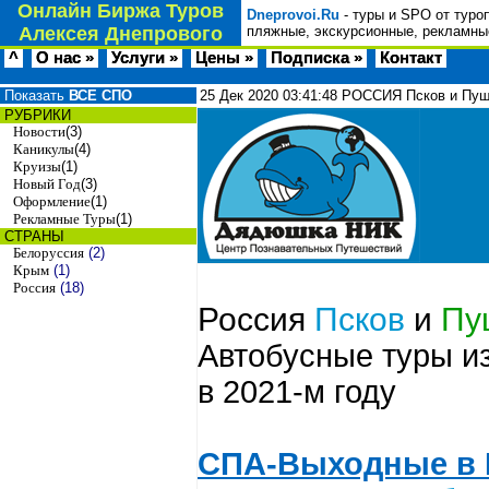
Онлайн Биржа Туров
Dneprovoi.Ru
- туры и SPO от туро
Алексея Днепрового
пляжные, экскурсионные, рекламные
^
О нас »
Услуги »
Цены »
Подписка »
Контакт
Показать
ВСЕ СПО
25 Дек 2020
03:41:48
РОССИЯ Псков и Пуш
РУБРИКИ
Новости
(3)
Каникулы
(4)
Круизы
(1)
Новый Год
(3)
Оформление
(1)
Рекламные Туры
(1)
СТРАНЫ
Белоруссия
(2)
Крым
(1)
Россия
(18)
Россия
Псков
и
Пу
Автобусные туры и
в 2021-м году
СПА-Выходные в 