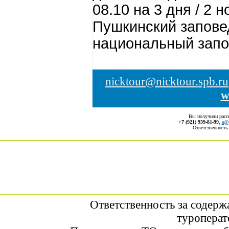
08.10 на
3 дня / 2 н
Пушкинский запове
национальный запо
nicktour@nicktour.spb.ru
w
Вы получили рас
+7 (921) 939-81-99
,
a@p
Ответственность
Ответственность за содерж
туроперат