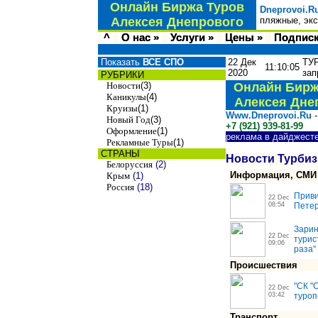
Онлайн Биржа Туров
Dneprovoi.R
Алексея Днепрового
пляжные, экс
^
О нас »
Услуги »
Цены »
Подписк
Показать
ВСЕ СПО
22 Дек
ТУР
11:10:05
2020
зап
РУБРИКИ
Новости
(3)
Онлайн Бирж
Каникулы
(4)
Алексея Дне
Круизы
(1)
Www.Dneprovoi.Ru
-
Новый Год
(3)
+7 (921) 939-81-99
Оформление
(1)
реклама в дайджест
Рекламные Туры
(1)
СТРАНЫ
Новости Турбиз
Белоруссия
(2)
Информация, СМИ
Крым
(1)
Россия
(18)
Приви
22 Dec
08:54
Петер
Зарин
22 Dec
турис
09:06
раза"
Происшествия
"СК "
22 Dec
03:42
туроп
Транспорт