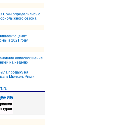
 В Сочи определились с
горнолыжного сезона
Мишлен" оценят
квы в 2021 году
тановила авиасообщение
анией на неделю
крыла продажу на
сы в Мюнхен, Рим и
t.ru