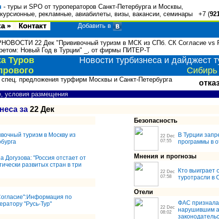
u
- туры и SPO от туроператоров Санкт-Петербурга и Москвы,
курсионные, рекламные, авиабилеты, визы, вакансии, семинары +7 (
92
а »
Контакт
Добавить в
НОВОСТИ 22 Дек "Прививочный туризм в МСК из СПб. СК Согласие vs Р
ретом: Новый Год в Турции" _, от фирмы ПИТЕР-Т
а Туров
Новости турбизнеса и дайджест т
прового
Сибирь 
 спец. предложения турфирм Москвы и Санкт-Петербурга
отка
е, условия размещения
неса за
22 Дек
Безопасность
вочный туризм в Москву из
В Турции запр
22 Dec
бурга
07:55
программы в о
Мнения и прогнозы
а Догузова: "Россия отстает от
тически развитых стран в три
Кто выиграет 
22 Dec
07:58
туротрасли в 
Отели
Согласие":Информация по
ФАС признала
ератору "Русь-Тур"
22 Dec
нарушившим а
08:02
законодатель