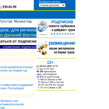
Выберите регион
1
)
939-81-99
усь-тур. Музыка под
уров, для региона
и Дальний Восток
заться от подписки
управление подпиской
12+
на
18 Oct 2022
20:56
етили развлекательные
12
spo за 24 часа
телях на Новый год
40 269
просмотров
зарег. пользователи:
36 959
по всей России
4 360
по Москве и МО
11 846
по СПб и Сев-Зап
от новых мер поддержки
14 371
по РФ без столиц
6 382
по Сибири и ДВ
Санкт-Петербурге
 Booking.com
нтимонопольное
ство