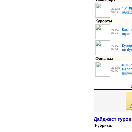
"Ъ": 
22 Dec
07:46
обойд
Курорты
Как о
22 Dec
07:49
огран
Курор
22 Dec
07:51
не бу
Финансы
ФНС о
22 Dec
малог
09:00
получ
Дайджест туров
Рубрики:
|