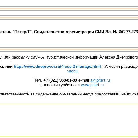
тень "Питер-Т". Свидетельство о регистрации СМИ Эл. № ФС 77-273
учили рассылку службы туристической информации Алексея Днепровог
ссылки
http://www.dneprovoi.ru/4-use-2-manage.html
| Условия размещ
здесь
Тел.
+7 (921) 939-81-99
е-mail
a@pitert.ru
, новости турбизнеса
www.pitert.ru
тветственность за содержание объявлений несут предоставившие их ф