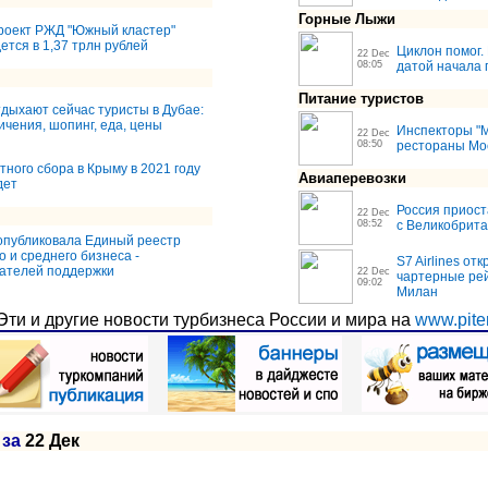
Горные Лыжи
проект РЖД "Южный кластер"
ется в 1,37 трлн рублей
Циклон помог.
22 Dec
08:05
датой начала 
Питание туристов
тдыхают сейчас туристы в Дубае:
ичения, шопинг, еда, цены
Инспекторы "
22 Dec
08:50
рестораны Мос
тного сбора в Крыму в 2021 году
Авиаперевозки
дет
Россия приос
22 Dec
08:52
с Великобрит
публиковала Единый реестр
о и среднего бизнеса -
S7 Airlines от
ателей поддержки
22 Dec
чартерные рей
09:02
Милан
Эти и другие новости турбизнеса России и мира на
www.piter
 за
22 Дек