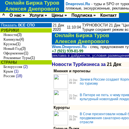
Онлайн Биржа Туров
Dneprovoi.Ru
- туры и SPO от туро
Алексея Днепрового
пляжные, экскурсионные, рекламны
^
О нас »
Услуги »
Цены »
Подписка »
Контакт
Показать
ВСЕ СПО
21 Дек
ТУРНОВОСТИ 21 Дек "Цели 
11:10:04
2020
Турции сохранят режим в
РУБРИКИ
Новости
(3)
Онлайн Биржа Туров
Каникулы
(4)
Алексея Днепрового
Круизы
(1)
Www.Dneprovoi.Ru
- спец. предложения т
Новый Год
(3)
+7 (921) 939-81-99
Оформление
(1)
реклама в дайджесте, условия размещени
Рекламные Туры
(1)
СТРАНЫ
Новости Турбизнеса за
21 Дек
Белоруссия
(2)
Мнения и прогнозы
Крым
(1)
Россия
(18)
Зачем в России создают Кор
21 Dec
09:16
по туризму
В Питере не петь: к чему при
21 Dec
09:52
культурный новогодний локда
Курорты
В Сочи презентовали новый 
21 Dec
продвижения санаторно-кур
09:20
отрасли
Горные Лыжи