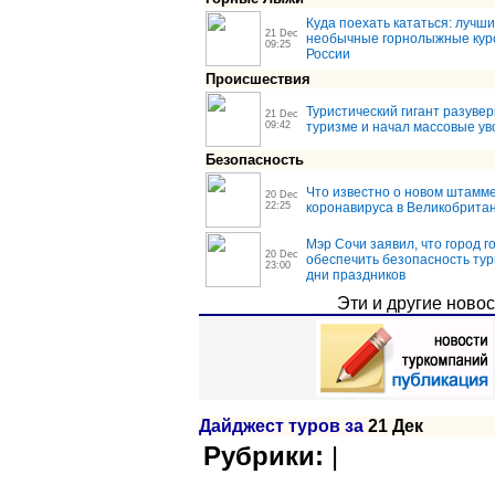
Куда поехать кататься: лучши
21 Dec
необычные горнолыжные кур
09:25
России
Происшествия
Туристический гигант разувер
21 Dec
09:42
туризме и начал массовые у
Безопасность
Что известно о новом штамм
20 Dec
22:25
коронавируса в Великобрита
Мэр Сочи заявил, что город г
20 Dec
обеспечить безопасность тур
23:00
дни праздников
Эти и другие ново
Дайджест туров за
21 Дек
|
Рубрики: