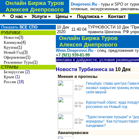
Онлайн Биржа Туров
Dneprovoi.Ru
- туры и SPO от туро
Алексея Днепрового
пляжные, экскурсионные, рекламны
^
О нас »
Услуги »
Цены »
Подписка »
Контакт
Показать
ВСЕ СПО
10 Дек
ТУРНОВОСТИ 10 Дек "Прив
11:40:04
2020
правила Шенгена. РФ упро
РУБРИКИ
Новости
(3)
Онлайн Биржа Туров
Каникулы
(4)
Алексея Днепрового
Круизы
(1)
Www.Dneprovoi.Ru
- спец. предложения т
Новый Год
(3)
+7 (921) 939-81-99
Оформление
(1)
реклама в дайджесте, условия размещени
Рекламные Туры
(1)
СТРАНЫ
Новости Турбизнеса за
10 Дек
Белоруссия
(2)
Мнения и прогнозы
Крым
(1)
Россия
(18)
Гинцбург, глава центра Гамал
10 Dec
назвал закрытие границ исч
09:17
себя мерой
Курортный сброс: куда поеду
10 Dec
09:11
россияне на Новый год
"Туристические пузыри" и "д
10 Dec
коридоры". Как путешествуют
08:35
пандемии?
Авиаперевозки