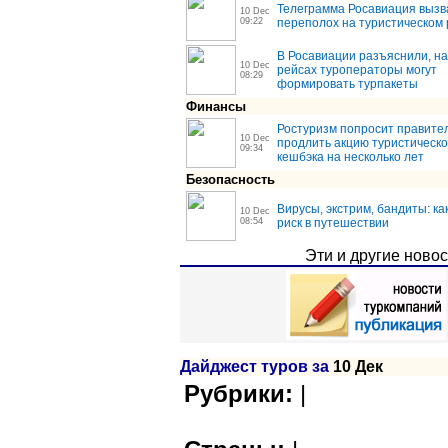
Телеграмма Росавиация вызв
10 Dec
09:22
переполох на туристическом
В Росавиации разъяснили, на
10 Dec
рейсах туроператоры могут
08:29
формировать турпакеты
Финансы
Ростуризм попросит правите
10 Dec
продлить акцию туристическо
09:34
кешбэка на несколько лет
Безопасность
Вирусы, экстрим, бандиты: ка
10 Dec
08:54
риск в путешествии
Эти и другие ново
Дайджест туров за
10 Дек
|
Рубрики: