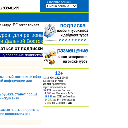
Выберите регион
1
)
939-81-99
 миру. ЕС ужесточает
уров, для региона
и Дальний Восток
заться от подписки
управление подпиской
12+
визовый контроль и сбор
на
18 Oct 2022
20:56
ой информации для
12
spo за 24 часа
40 269
просмотров
зарег. пользователи:
36 959
по всей России
4 360
по Москве и МО
а рубежа станет проще
11 846
по СПб и Сев-Зап
ийскую визу
14 371
по РФ без столиц
6 382
по Сибири и ДВ
 самые частые недочеты
ии шенгенских виз