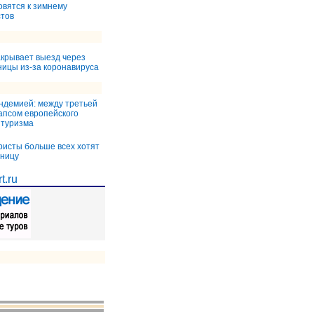
товятся к зимнему
стов
акрывает выезд через
ницы из-за коронавируса
ндемией: между третьей
апсом европейского
 туризма
ристы больше всех хотят
аницу
t.ru