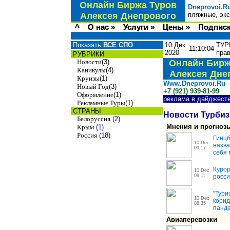
Онлайн Биржа Туров
Dneprovoi.R
Алексея Днепрового
пляжные, экс
^
О нас »
Услуги »
Цены »
Подписк
Показать
ВСЕ СПО
10 Дек
ТУР
11:10:04
2020
пра
РУБРИКИ
Новости
(3)
Онлайн Бирж
Каникулы
(4)
Алексея Дне
Круизы
(1)
Www.Dneprovoi.Ru
-
Новый Год
(3)
+7 (921) 939-81-99
Оформление
(1)
реклама в дайджест
Рекламные Туры
(1)
СТРАНЫ
Новости Турбиз
Белоруссия
(2)
Мнения и прогноз
Крым
(1)
Россия
(18)
Гинцб
10 Dec
назва
09:17
себя 
Курор
10 Dec
09:11
росси
"Тури
10 Dec
корид
08:35
панд
Авиаперевозки