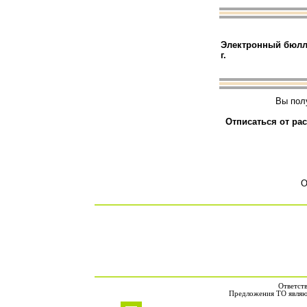
Электронный бюлле
г.
Вы пол
Отписаться от ра
О
Ответст
Предложения ТО являют