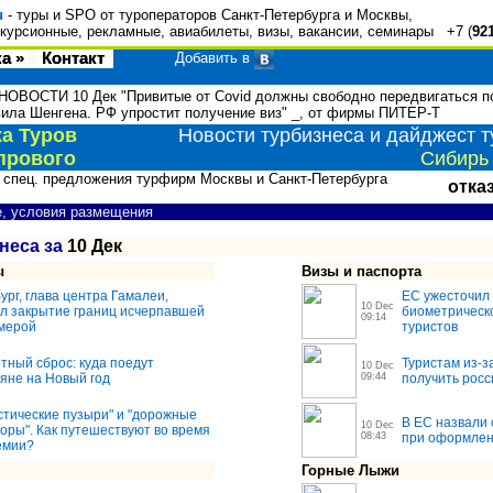
u
- туры и SPO от туроператоров Санкт-Петербурга и Москвы,
курсионные, рекламные, авиабилеты, визы, вакансии, семинары +7 (
92
а »
Контакт
Добавить в
НОВОСТИ 10 Дек "Привитые от Covid должны свободно передвигаться по
вила Шенгена. РФ упростит получение виз" _, от фирмы ПИТЕР-Т
а Туров
Новости турбизнеса и дайджест т
прового
Сибирь 
 спец. предложения турфирм Москвы и Санкт-Петербурга
отка
е, условия размещения
неса за
10 Дек
ы
Визы и паспорта
ург, глава центра Гамалеи,
ЕС ужесточил 
10 Dec
л закрытие границ исчерпавшей
биометрическ
09:14
мерой
туристов
тный сброс: куда поедут
Туристам из-з
10 Dec
яне на Новый год
09:44
получить росс
стические пузыри" и "дорожные
В ЕС назвали
10 Dec
оры". Как путешествуют во время
08:43
при оформлен
емии?
Горные Лыжи