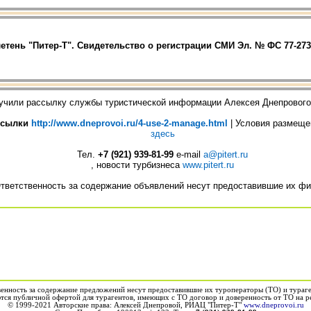
тень "Питер-Т". Свидетельство о регистрации СМИ Эл. № ФС 77-273
учили рассылку службы туристической информации Алексея Днепровог
ссылки
http://www.dneprovoi.ru/4-use-2-manage.html
| Условия размещ
здесь
Тел.
+7 (921) 939-81-99
е-mail
a@pitert.ru
, новости турбизнеса
www.pitert.ru
тветственность за содержание объявлений несут предоставившие их ф
венность за содержание предложений несут предоставившие их туроператоры (ТО) и тураг
ся публичной офертой для турагентов, имеющих с ТО договор и доверенность от ТО на р
© 1999-2021 Авторские права: Алексей Днепровой, РИАЦ "Питер-Т"
www.dneprovoi.ru