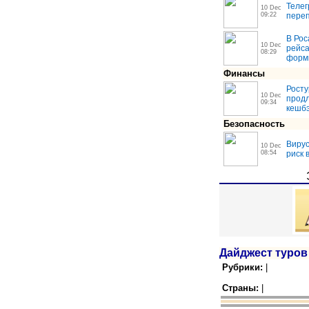
Телег
10 Dec
09:22
переп
В Рос
10 Dec
рейса
08:29
форм
Финансы
Росту
10 Dec
продл
09:34
кешбэ
Безопасность
Вирус
10 Dec
08:54
риск 
Дайджест туров
Рубрики:
|
Страны:
|