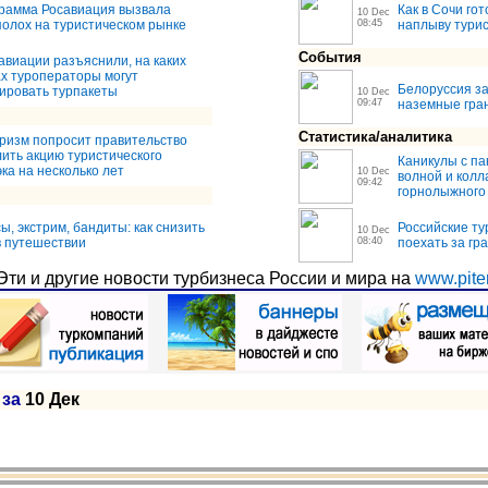
рамма Росавиация вызвала
Как в Сочи го
10 Dec
олох на туристическом рынке
08:45
наплыву тури
События
авиации разъяснили, на каких
х туроператоры могут
Белоруссия з
ировать турпакеты
10 Dec
09:47
наземные гра
Статистика/аналитика
ризм попросит правительство
ить акцию туристического
Каникулы с па
ка на несколько лет
10 Dec
волной и колл
09:42
горнолыжного
ы, экстрим, бандиты: как снизить
Российские ту
10 Dec
в путешествии
08:40
поехать за гр
Эти и другие новости турбизнеса России и мира на
www.piter
 за
10 Дек