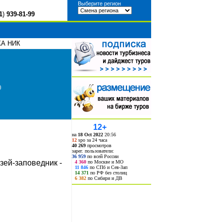
Выберите регион
1
)
939-81-99
КА НИК
0
12+
на
18 Oct 2022
20:56
12
spo за 24 часа
40 269
просмотров
зарег. пользователи:
36 959
по всей России
зей-заповедник -
4 360
по Москве и МО
11 846
по СПб и Сев-Зап
14 371
по РФ без столиц
6 382
по Сибири и ДВ