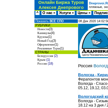
Онлайн Биржа Туров
Dneprovoi.R
Алексея Днепрового
пляжные, эк
^
О нас »
Услуги »
Цены »
Подпис
Показать
ВСЕ СПО
08 Дек 2020
14:02:5
РУБРИКИ
Новости
(3)
Каникулы
(4)
Круизы
(1)
Новый Год
(3)
Оформление
(1)
Рекламные Туры
(1)
СТРАНЫ
Белоруссия
(2)
Крым
(1)
Россия
(18)
Россия
Вологд
Вологда - Кири
Ферапонтов мона
Вологда - Спасо
05.12, 19.12, 03.
Вологодский к
Вологда - Сизьм
18.12 на 3 дня /