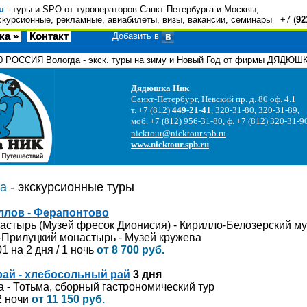
u
- туры и SPO от туроператоров Санкт-Петербурга и Москвы,
скурсионные, рекламные, авиабилеты, визы, вакансии, семинары +7 (
92
ка »
Контакт
Добавить в
0
РОССИЯ Вологда - экск. туры на зиму и Новый Год от фирмы ДЯДЮШ
Дядюшка Ник
Санкт-Петербург, Невский пр. д. 80 оф. 4.1
т. +7 (812)
449-21-41
, 320-31-80, 320-31-89,
моб. +7 (812) 956-31-80, ф. +7 (812) 320-31-9
nicktour@nicktour.spb.ru
www.nicktour.spb.ru
а
- экскурсионные туры
ллов - Ферапонтово
стырь (Музей фресок Дионисия) - Кирилло-Белозерский му
-Прилуцкий монастырь - Музей кружева
01 на 2 дня / 1 ночь
от 8
700 руб.
рай - хлебосольный рай
3 дня
а - Тотьма, сборный гастрономический тур
 2 ночи
от 11 150 руб.