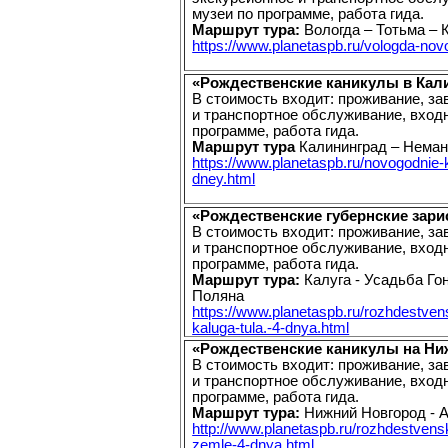
музеи по программе, работа гида.
Маршрут тура:
Вологда – Тотьма – 
https://www.planetaspb.ru/vologda-nov
«Рождественские каникулы в Кали
В стоимость входит: проживание, за
и транспортное обслуживание, вход
программе, работа гида.
Маршрут тура
Калининград – Неман
https://www.planetaspb.ru/novogodnie-k
dney.html
«Рождественские губернские зарис
В стоимость входит: проживание, за
и транспортное обслуживание, вход
программе, работа гида.
Маршрут тура:
Калуга - Усадьба Го
Поляна
https://www.planetaspb.ru/rozhdestven
kaluga-tula.-4-dnya.html
«Рождественские каникулы на Ниж
В стоимость входит: проживание, за
и транспортное обслуживание, вход
программе, работа гида.
Маршрут тура:
Нижний Новгород - 
http://www.planetaspb.ru/rozhdestvens
zemle-4-dnya.html