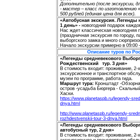
Дополнительно (после экскурсии, 
- мастер – класс по изготовлению 
500 рублей (единая цена для всех).
«Автобусная экскурсия. Легенды 
1 день» -
новогодний подарок каждо
Нас ждет классическая новогодняя 
(праздничная экскурсия по городу, 
выборгского замка и много сюрпризо
Начало экскурсии примерно в 09:00 –
Описание туров по Ро
«Легенды средневекового Выборг
Рождественский тур. 3 дня»
В стоимость входит: проживание, 2-х
экскурсионное и транспортное обсл
музеи по программе, работа гида.
Маршрут тура:
Кронштадт -Обзорна
остров -усадьба Бюргера - Скальный
Хаски.
https://www.planetaspb.ru/legendy-sr
dnya.html
http://www.planetaspb.ru/legendy-sre
rozhdestvenskii-tour-3-dnya.html
«Легенды средневекового Выборг
автобусный тур, 2 дня»
В стоимость входит: проживание, 2-х