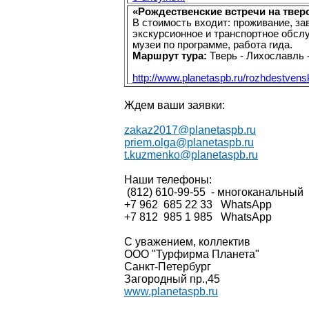
«Рождественские встречи на тверс
В стоимость входит: проживание, зав
экскурсионное и транспортное обсл
музеи по программе, работа гида.
Маршрут тура:
Тверь - Лихославль -
http://www.planetaspb.ru/rozhdestvensk
Ждем ваши заявки:
zakaz2017@planetaspb.ru
priem.olga@planetaspb.ru
t.kuzmenko@planetaspb.ru
Наши телефоны:
(812) 610-99-55
- многоканальный
+7 962
685 22 33
WhatsApp
+7 812
985 1 985
WhatsApp
С уважением, коллектив
ООО "Турфирма Планета"
Санкт-Петербург
Загородный пр.,45
www.planetaspb.ru