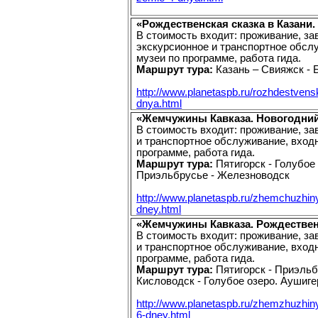
«Рождественская сказка в Казани.
В стоимость входит: проживание, зав
экскурсионное и транспортное обсл
музеи по программе, работа гида.
Маршрут тура:
Казань – Свияжск - 
http://www.planetaspb.ru/rozhdestven
dnya.html
«Жемчужины Кавказа. Новогодний 
В стоимость входит: проживание, за
и транспортное обслуживание, вход
программе, работа гида.
Маршрут тура:
Пятигорск - Голубое 
Приэльбрусье - Железноводск
http://www.planetaspb.ru/zhemchuzhin
dney.html
«Жемчужины Кавказа. Рождественс
В стоимость входит: проживание, за
и транспортное обслуживание, вход
программе, работа гида.
Маршрут тура:
Пятигорск - Приэльбр
Кисловодск - Голубое озеро. Аушиге
http://www.planetaspb.ru/zhemzhuzhin
6-dney.html