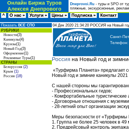
Онлайн Биржа Туров
Dneprovoi.Ru
- туры и SPO от ту
Алексея Днепрового
пляжные, экскурсионные, реклам
^
О нас »
Услуги »
Цены »
Подписка »
Контакт
Показать
ВСЕ СПО
04 Дек 2020
21:34:20
РОССИЯ на Новый год
РУБРИКИ
Новости
(3)
Санкт-Пет
Каникулы
(4)
Телефон
Круизы
(1)
Новый Год
(3)
Оформление
(1)
Рекламные Туры
(1)
Россия
на Новый год и зимни
СТРАНЫ
Белоруссия
(2)
«Турфирма Планета» предлагает со
Крым
(1)
Новый год и зимние каникулы 2021 
Россия
(18)
С нашей стороны мы гарантирован
- Профессиональных гидов;
- Комфортабельные туристические а
- Договорные отношения с музеями
- 28-летний опыт организации экску
Меры безопасности от «Турфирмы 
1. Группа не более 25 человек в 49
2. Предрейсовый контроль экипажа