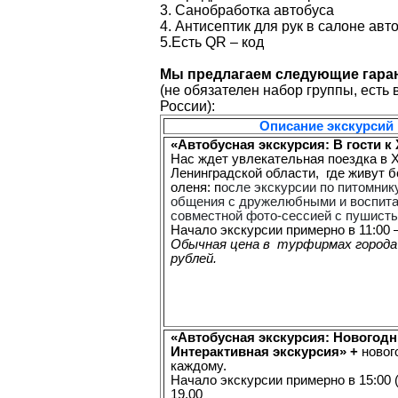
3. Санобработка автобуса
4. Антисептик для рук в салоне авт
5.Есть QR – код
Мы предлагаем следующие гара
(не обязателен набор группы, есть
России):
Описание экскурсий
«Автобусная экскурсия: В гости 
Нас ждет увлекательная поездка в 
Ленинградской области, где живут б
оленя: п
осле экскурсии по питомник
общения с дружелюбными и воспит
совместной фото-сессией с пушист
Начало экскурсии примерно в 11:00 –
Обычная цена в турфирмах города 
рублей.
«Автобусная экскурсия: Новогодн
Интерактивная экскурсия» +
новог
каждому.
Начало экскурсии примерно в 15:00 (
19.00