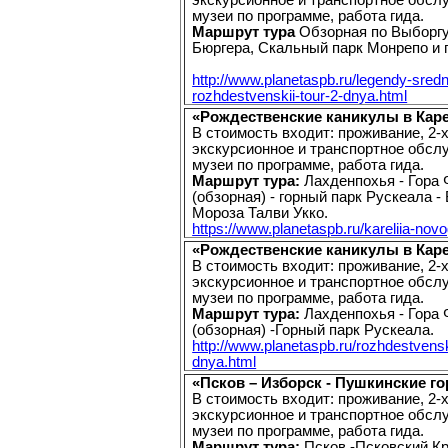
экскурсионное и транспортное обсл
музеи по программе, работа гида.
Маршрут тура
Обзорная по Выборгу
Бюргера, Скальный парк Монрепо и 
http://www.planetaspb.ru/legendy-sre
rozhdestvenskii-tour-2-dnya.html
«Рождественские каникулы в Каре
В стоимость входит: проживание, 2-х
экскурсионное и транспортное обсл
музеи по программе, работа гида.
Маршрут тура:
Лахденпохья - Гора 
(обзорная) - горный парк Рускеала -
Мороза Талви Укко.
https://www.planetaspb.ru/kareliia-nov
«Рождественские каникулы в Каре
В стоимость входит: проживание, 2-х
экскурсионное и транспортное обсл
музеи по программе, работа гида.
Маршрут тура:
Лахденпохья - Гора 
(обзорная) -Горный парк Рускеала.
http://www.planetaspb.ru/rozhdestvenski
dnya.html
«Псков – Изборск - Пушкинские го
В стоимость входит: проживание, 2-х
экскурсионное и транспортное обсл
музеи по программе, работа гида.
Маршрут тура:
Псков -Псковский К