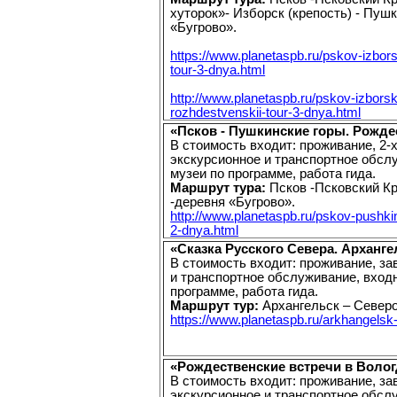
хуторок»- Изборск (крепость) - Пушк
«Бугрово».
https://www.planetaspb.ru/pskov-izbor
tour-3-dnya.html
http://www.planetaspb.ru/pskov-izbors
rozhdestvenskii-tour-3-dnya.html
«Псков - Пушкинские горы. Рождес
В стоимость входит: проживание, 2-х
экскурсионное и транспортное обсл
музеи по программе, работа гида.
Маршрут тура:
Псков -Псковский Кр
-деревня «Бугрово».
http://www.planetaspb.ru/pskov-pushkin
2-dnya.html
«Сказка Русского Севера. Арханге
В стоимость входит: проживание, за
и транспортное обслуживание, вход
программе, работа гида.
Маршрут тур:
Архангельск – Север
https://www.planetaspb.ru/arkhangelsk
«Рождественские встречи в Волог
В стоимость входит: проживание, зав
экскурсионное и транспортное обсл