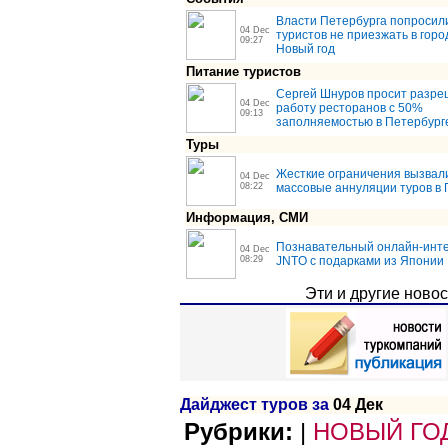
Власти Петербурга попросил
04 Dec
туристов не приезжать в горо
09:27
Новый год
Питание туристов
Cергей Шнуров просит разре
04 Dec
работу ресторанов с 50%
09:13
заполняемостью в Петербург
Туры
Жесткие ограничения вызвал
04 Dec
08:22
массовые аннуляции туров в 
Информация, СМИ
Познавательный онлайн-инте
04 Dec
08:29
JNTO с подарками из Японии
Эти и другие ново
Дайджест туров за
04 Дек
|
НОВЫЙ ГО
Рубрики: