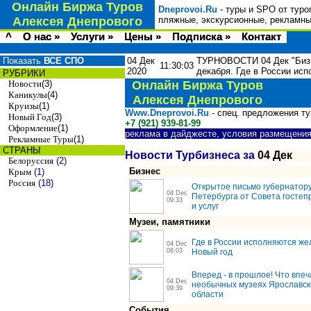
Онлайн Биржа Туров
Dneprovoi.Ru
- туры и SPO от туро
Алексея Днепрового
пляжные, экскурсионные, рекламны
^
О нас »
Услуги »
Цены »
Подписка »
Контакт
Показать
ВСЕ СПО
04 Дек
ТУРНОВОСТИ 04 Дек "Бизне
11:30:03
2020
декабря. Где в России ис
РУБРИКИ
Новости
(3)
Онлайн Биржа Туров
Каникулы
(4)
Алексея Днепрового
Круизы
(1)
Www.Dneprovoi.Ru
- спец. предложения т
Новый Год
(3)
+7 (921) 939-81-99
Оформление
(1)
реклама в дайджесте, условия размещени
Рекламные Туры
(1)
СТРАНЫ
Новости Турбизнеса за
04 Дек
Белоруссия
(2)
Бизнес
Крым
(1)
Россия
(18)
Открытое письмо губернатору
04 Dec
Петербурга от Совета гостеп
09:33
и услуг
Музеи, памятники
Где в России исполняются же
04 Dec
08:03
Новый год
Вперед - в прошлое! Что впеч
04 Dec
необычных музеях Ярославск
09:39
области
События