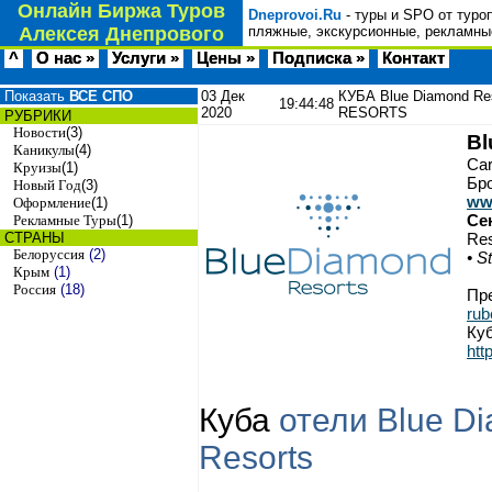
Онлайн Биржа Туров
Dneprovoi.Ru
- туры и SPO от туро
Алексея Днепрового
пляжные, экскурсионные, рекламные
^
О нас »
Услуги »
Цены »
Подписка »
Контакт
Показать
ВСЕ СПО
03 Дек
КУБА Blue Diamond Re
19:44:48
2020
RESORTS
РУБРИКИ
Новости
(3)
Bl
Каникулы
(4)
Car
Круизы
(1)
Бро
Новый Год
(3)
ww
Оформление
(1)
Се
Рекламные Туры
(1)
СТРАНЫ
Res
Белоруссия
(2)
• S
Крым
(1)
Россия
(18)
Пр
ru
Ку
htt
Куба
отели
Blue D
Resorts