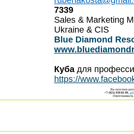
rubenakosta@gmail
7339
Sales & Marketing M
Ukraine & CIS
Blue Diamond Reso
www.bluediamondr
Куба
для професси
https://www.facebo
Вы получили рас
+7 (921) 939-81-99
,
a@p
Ответственность