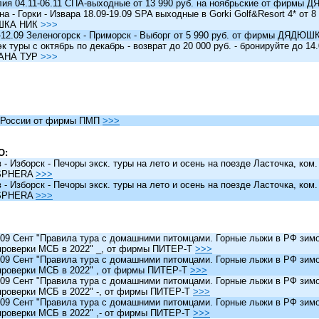
я 04.11-06.11 СПА-выходные от 13 990 руб. на ноябрьские от фирм
 - Горки - Извара 18.09-19.09 SPA выходные в Gorki Golf&Resort 4* от 8 
ШКА НИК
>>>
12.09 Зеленогорск - Приморск - Выборг от 5 990 руб. от фирмы ДЯДЮ
туры c октябрь по декабрь - возврат до 20 000 руб. - бронируйте до 14
АНА ТУР
>>>
России от фирмы ПМП
>>>
О:
 Изборск - Печоры экск. туры на лето и осень на поезде Ласточка, ком
SPHERA
>>>
 Изборск - Печоры экск. туры на лето и осень на поезде Ласточка, ком
SPHERA
>>>
 Сент "Правила тура с домашними питомцами. Горные лыжи в РФ зимо
проверки МСБ в 2022" _, от фирмы ПИТЕР-Т
>>>
 Сент "Правила тура с домашними питомцами. Горные лыжи в РФ зимо
проверки МСБ в 2022" , от фирмы ПИТЕР-Т
>>>
 Сент "Правила тура с домашними питомцами. Горные лыжи в РФ зимо
проверки МСБ в 2022" -, от фирмы ПИТЕР-Т
>>>
 Сент "Правила тура с домашними питомцами. Горные лыжи в РФ зимо
проверки МСБ в 2022" ,- от фирмы ПИТЕР-Т
>>>