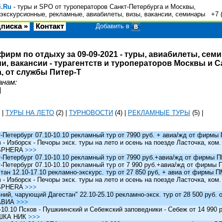
i.Ru
- туры и SPO от туроператоров Санкт-Петербурга и Москвы,
экскурсионные, рекламные, авиабилеты, визы, вакансии, семинары +7 
писка »
Контакт
Добавить в
фирм по отдыху за 09-09-2021 - туры, авиабилеты, сем
и, вакансии - турагентств и туроператоров Москвы и С
, от службы Питер-Т
анам:
|
|
ТУРЫ НА ЛЕТО
(2)
|
ТУРНОВОСТИ
(4)
|
РЕКЛАМНЫЕ ТУРЫ
(5)
|
Петербург 07.10-10.10 рекламный тур от 7990 руб. + авиа/жд от фирм
 Изборск - Печоры экск. туры на лето и осень на поезде Ласточка, ком
SPHERA
>>>
Петербург 07.10-10.10 рекламный тур от 7990 руб.+авиа/жд от фирмы
Петербург 07.10-10.10 рекламный тур от 7 990 руб.+авиа/жд от фирмы
ан 12.10-17.10 рекламно-экскурс. тур от 27 850 руб, + авиа от фирмы 
 Изборск - Печоры экск. туры на лето и осень на поезде Ласточка, ком
SPHERA
>>>
й, чарующий Дагестан" 22.10-25.10 рекламно-экск. тур от 28 500 руб.
АВИА
>>>
0.10 Псков - Пушкиинский и Себежский заповедники - Себеж от 14 990 р
ШКА НИК
>>>