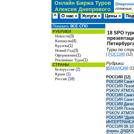
Онлайн Биржа Туров
Dneprovo
Алексея Днепрового
пляжные, 
^
О нас »
Услуги »
Цены »
Под
Показать
ВСЕ СПО
РУБРИКИ
18 SPO тур
Новости
(3)
презентаци
Каникулы
(4)
Петербурга
Круизы
(1)
Туры по стр
Новый Год
(3)
|
РОССИЯ
(12)
Оформление
(1)
Рекламные Туры
(1)
Рубрики:
СТРАНЫ
|
ВАКАНСИИ
(1)
Белоруссия
(2)
Крым
(1)
РОССИЯ (12)
Россия
(18)
РОССИЯ Санкт-
РОССИЯ Псков -
PSKOV ATMO
РОССИЯ Санкт-
РОССИЯ Санкт-
РОССИЯ Дагест
РОССИЯ Псков -
PSKOV ATMO
РОССИЯ "Древни
ИНТЕРТРАНС
РОССИЯ 08.10-1
фирмы ДЯДЮ