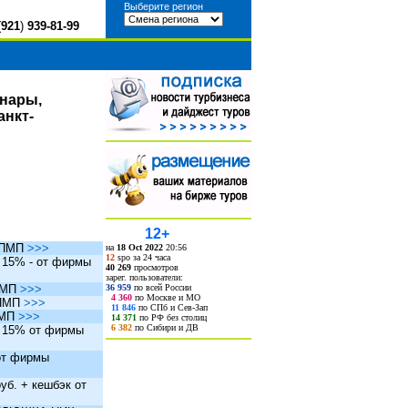
Выберите регион
(
921
)
939-81-99
инары,
анкт-
12+
ы ПМП
>>>
на
18 Oct 2022
20:56
12
spo за 24 часа
. 15% - от фирмы
40 269
просмотров
зарег. пользователи:
36 959
по всей России
 ПМП
>>>
4 360
по Москве и МО
 ПМП
>>>
11 846
по СПб и Сев-Зап
ПМП
>>>
14 371
по РФ без столиц
6 382
по Сибири и ДВ
. 15% от фирмы
 от фирмы
уб. + кешбэк от