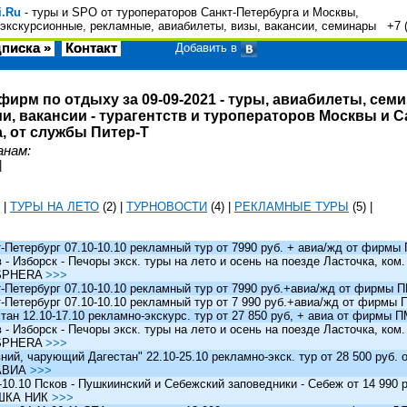
i.Ru
- туры и SPO от туроператоров Санкт-Петербурга и Москвы,
экскурсионные, рекламные, авиабилеты, визы, вакансии, семинары +7 
писка »
Контакт
Добавить в
фирм по отдыху за 09-09-2021 - туры, авиабилеты, сем
и, вакансии - турагентств и туроператоров Москвы и С
, от службы Питер-Т
анам:
|
|
ТУРЫ НА ЛЕТО
(2)
|
ТУРНОВОСТИ
(4)
|
РЕКЛАМНЫЕ ТУРЫ
(5)
|
Петербург 07.10-10.10 рекламный тур от 7990 руб. + авиа/жд от фирм
 Изборск - Печоры экск. туры на лето и осень на поезде Ласточка, ком
SPHERA
>>>
Петербург 07.10-10.10 рекламный тур от 7990 руб.+авиа/жд от фирмы
Петербург 07.10-10.10 рекламный тур от 7 990 руб.+авиа/жд от фирмы
ан 12.10-17.10 рекламно-экскурс. тур от 27 850 руб, + авиа от фирмы 
 Изборск - Печоры экск. туры на лето и осень на поезде Ласточка, ком
SPHERA
>>>
й, чарующий Дагестан" 22.10-25.10 рекламно-экск. тур от 28 500 руб.
АВИА
>>>
0.10 Псков - Пушкиинский и Себежский заповедники - Себеж от 14 990 р
ШКА НИК
>>>