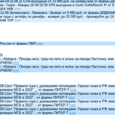
я 04.11-06.11 СПА-выходные от 13 990 руб. на ноябрьские от фирм
 - Горки - Извара 18.09-19.09 SPA выходные в Gorki Golf&Resort 4* от 8 
ШКА НИК
>>>
12.09 Зеленогорск - Приморск - Выборг от 5 990 руб. от фирмы ДЯДЮ
туры c октябрь по декабрь - возврат до 20 000 руб. - бронируйте до 14
АНА ТУР
>>>
России от фирмы ПМП
>>>
О:
 Изборск - Печоры экск. туры на лето и осень на поезде Ласточка, ком
SPHERA
>>>
 Изборск - Печоры экск. туры на лето и осень на поезде Ласточка, ком
SPHERA
>>>
 Сент "Правила тура с домашними питомцами. Горные лыжи в РФ зимо
проверки МСБ в 2022" _, от фирмы ПИТЕР-Т
>>>
 Сент "Правила тура с домашними питомцами. Горные лыжи в РФ зимо
проверки МСБ в 2022" , от фирмы ПИТЕР-Т
>>>
 Сент "Правила тура с домашними питомцами. Горные лыжи в РФ зимо
проверки МСБ в 2022" -, от фирмы ПИТЕР-Т
>>>
 Сент "Правила тура с домашними питомцами. Горные лыжи в РФ зимо
проверки МСБ в 2022" ,- от фирмы ПИТЕР-Т
>>>