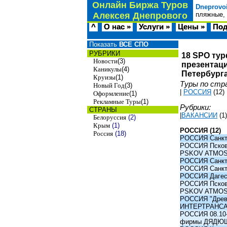
Онлайн Биржа Туров
Dneprovo
Алексея Днепрового
пляжные, 
^
О нас »
Услуги »
Цены »
Под
Показать
ВСЕ СПО
РУБРИКИ
18 SPO тур
Новости
(3)
презентаци
Каникулы
(4)
Петербурга
Круизы
(1)
Туры по стр
Новый Год
(3)
|
РОССИЯ
(12)
Оформление
(1)
Рекламные Туры
(1)
Рубрики:
СТРАНЫ
|
ВАКАНСИИ
(1)
Белоруссия
(2)
Крым
(1)
РОССИЯ (12)
Россия
(18)
РОССИЯ Санкт-
РОССИЯ Псков -
PSKOV ATMO
РОССИЯ Санкт-
РОССИЯ Санкт-
РОССИЯ Дагест
РОССИЯ Псков -
PSKOV ATMO
РОССИЯ "Древни
ИНТЕРТРАНС
РОССИЯ 08.10-1
фирмы ДЯДЮ