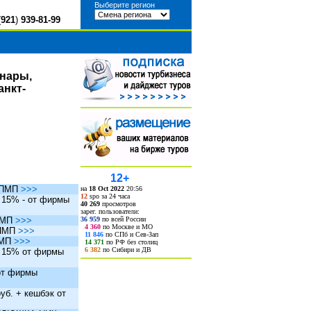
Выберите регион
(
921
)
939-81-99
инары,
анкт-
12+
ы ПМП
>>>
на
18 Oct 2022
20:56
12
spo за 24 часа
. 15% - от фирмы
40 269
просмотров
зарег. пользователи:
36 959
по всей России
 ПМП
>>>
4 360
по Москве и МО
 ПМП
>>>
11 846
по СПб и Сев-Зап
ПМП
>>>
14 371
по РФ без столиц
6 382
по Сибири и ДВ
. 15% от фирмы
 от фирмы
уб. + кешбэк от