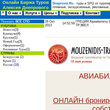
Онлайн Биржа Туров
Dneprovoi.Ru
- туры и SPO от туропе
Алексея Днепрового
пляжные, экскурсионные, рекламные,
^
О нас »
Услуги »
Цены »
Подписка »
Контакт
Показать
ВСЕ СПО
28 Окт
ГРЕЦИЯ Авиабилеты O
14:52:59
2013
ТРЭВЕЛ
РУБРИКИ
Новости
(3)
Каникулы
(4)
Круизы
(1)
Новый Год
(3)
Оформление
(1)
Рекламные Туры
(1)
СТРАНЫ
Белоруссия
(2)
Крым
(1)
Россия
(18)
АВИАБИ
ОНЛАЙН бронир
собс