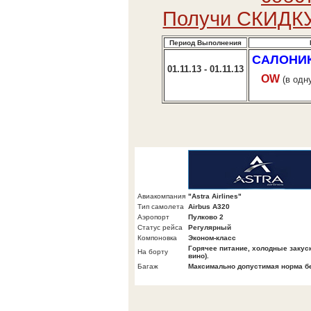
Получи СКИДКУ
Период Выполнения
САЛОНИ
01.11.13 - 01.11.13
OW
(в одн
Авиакомпания
"Astra Airlines"
Тип самолета
Airbus А320
Аэропорт
Пулково 2
Статус рейса
Регулярный
Компоновка
Эконом-класс
Горячее питание, холодные закуск
На борту
вино).
Багаж
Максимально допустимая норма бес