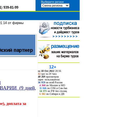
Выберите регион
1
)
939-81-99
.14 от фирмы
12+
на
18 Oct 2022
20:56
12
spo за 24 часа
40 269
просмотров
зарег. пользователи:
Ы
36 959
по всей России
4 360
по Москве и МО
РИИ (9 дней,
11 846
по СПб и Сев-Зап
14 371
по РФ без столиц
6 382
по Сибири и ДВ
е), доплата за