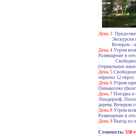
День 3
Продолжен
Экскурсия в Вер
Вечером - прогул
День 4
Утром возв
Размещение в оте
Свободное врем
(термальные ванны
День 5
Свободное 
обратно 12 евро)
День 6
Утром при
Пинакотеке (билет
День 7
Поездка в
Линдерхоф. Посещ
дереву. Вечером о
День 8
Утром возв
Размещение в оте
День 9
Выезд из 
Стоимость:
550 