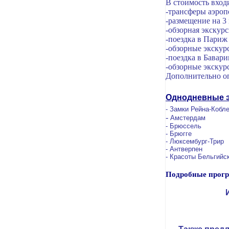
В стоимость вход
-трансферы аэроп
-размещение на 3 
-обзорная экскур
-поездка в Париж
-обзорные экскур
-поездка в Бавар
-обзорные экску
Дополнительно о
Однодневные э
- Замки Рейна-Коб
-
Амстердам
- Брюссель
- Брюгге
- Люксембург-Трир
- Антверпен
- Красоты Бельгийс
Подробные прогр