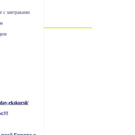
е с завтраками
им
щим
day-ekskursii/
с!!!