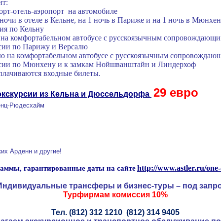
ит:
орт-отель-аэропорт на автомобиле
ночи в отеле в Кельне, на 1 ночь в Париже и на 1 ночь в Мюнхен
сия по Кельну
 на комфортабельном автобусе с русскоязычным сопровождающ
сии по Парижу и Версалю
ию на комфортабельном автобусе с русскоязычным сопровождаю
рсии по Мюнхену и к замкам Нойшванштайн и Линдерхоф
плачиваются входные билеты.
29 евро
кскурсии из Кельна и Дюссельдорфа
ленц-Рюдесхайм
ких Арденн и другие!
http://www.astler.ru/one-
аммы, гарантированные даты на сайте
Индивидуальные трансферы и бизнес-туры – под запро
Турфирмам комиссия 10%
Тел.
(812) 312 1210
(812) 314 9405