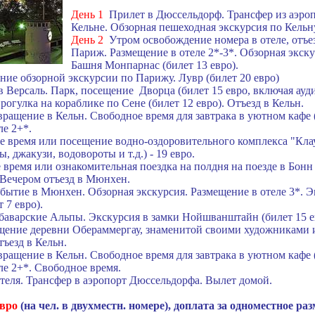
День 1
Прилет в Дюссельдорф. Трансфер из аэроп
Кельне. Обзорная пешеходная экскурсия по Кельн
День 2
Утром освобождение номера в отеле, отъе
Париж. Размещение в отеле 2*-3*. Обзорная экск
Башня Монпарнас (билет 13 евро).
ие обзорной экскурсии по Парижу. Лувр (билет 20 евро)
саль. Парк, посещение Дворца (билет 15 евро, включая ауди
ка на кораблике по Сене (билет 12 евро). Отъезд в Кельн.
ращение в Кельн. Свободное время для завтрака в уютном кафе 
ле 2+*.
я или посещение водно-оздоровительного комплекса "Клау
, джакузи, водовороты и т.д.) - 19 евро.
время или ознакомительная поездка на полдня на поезде в Бонн 
. Вечером отъезд в Мюнхен.
бытие в Мюнхен. Обзорная экскурсия. Размещение в отеле 3*. Э
 7 евро).
 баварские Альпы. Экскурсия в замки Нойшванштайн (билет 15 е
ение деревни Обераммергау, знаменитой своими художниками 
тъезд в Кельн.
ращение в Кельн. Свободное время для завтрака в уютном кафе 
ле 2+*. Свободное время.
отеля. Трансфер в аэропорт Дюссельдорфа. Вылет домой.
евро
(на чел. в двухместн. номере), доплата за одноместное ра