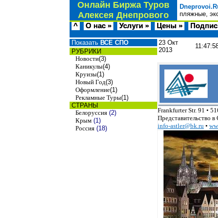
Онлайн Биржа Туров
Dneprovoi.R
Алексея Днепрового
пляжные, эк
^
О нас »
Услуги »
Цены »
Подпис
Показать
ВСЕ СПО
23 Окт
11:47:5
2013
РУБРИКИ
Новости
(3)
Каникулы
(4)
Круизы
(1)
Новый Год
(3)
Оформление
(1)
Рекламные Туры
(1)
СТРАНЫ
Frankfurter Str. 91 • 
Белоруссия
(2)
Представительство в С
Крым
(1)
info-astler@bk.ru
•
www
Россия
(18)