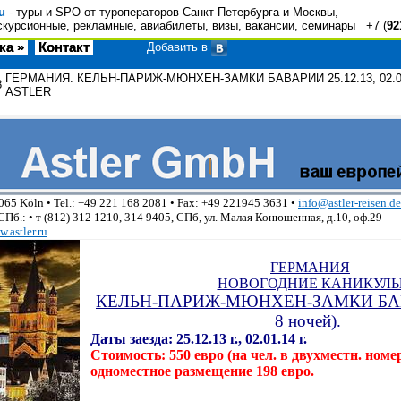
u
- туры и SPO от туроператоров Санкт-Петербурга и Москвы,
скурсионные, рекламные, авиабилеты, визы, вакансии, семинары +7 (
92
ка »
Контакт
Добавить в
ГЕРМАНИЯ. КЕЛЬН-ПАРИЖ-МЮНХЕН-ЗАМКИ БАВАРИИ 25.12.13, 02.01
8
ASTLER
51065 Köln • Tel.: +49 221 168 2081 • Fax: +49 221945 3631 •
info@astler-reisen.de
Пб.: • т (812) 312 1210, 314 9405, СПб, ул. Малая Конюшенная, д.10, оф.29
.astler.ru
ГЕРМАНИЯ
НОВОГОДНИЕ КАНИКУЛ
КЕЛЬН-ПАРИЖ-МЮНХЕН-ЗАМКИ БАВА
8 ночей).
Даты заезда: 25.12.13 г., 02.01.14 г.
Стоимость: 550 евро (на чел. в двухместн. номер
одноместное размещение 198 евро.