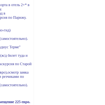
орта в отель 2+* в
у.
зд в
урсия по Парижу.
о-гид)
(самостоятельно).
диус Терме"
(ж/д билет туда и
кскурсия по Старой
вро),осмотр замка
и резчиками по
(самостоятельно).
змещение 225 евро.