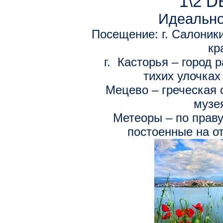
1\2 DB
Идеально
Посещение: г. Салоники
кр
г. Касторья – город 
тихих улочках
Мецево – греческая 
музе
Метеоры – по праву
постоенные на о