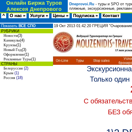
Онлайн Биржа Туров
Dneprovoi.Ru
- туры и SPO от тур
Алексея Днепрового
пляжные, экскурсионные, рекламн
^
О нас »
Услуги »
Цены »
Подписка »
Контакт
Показать
ВСЕ СПО
19 Окт 2013
01:42:20
ГРЕЦИЯ "Очарование 
РУБРИКИ
Новости
(3)
Каникулы
(4)
Круизы
(1)
Новый Год
(3)
Оформление
(1)
Рекламные Туры
(1)
СТРАНЫ
Экскурсионн
Белоруссия
(2)
Крым
(1)
Только один
Россия
(18)
С обязательст
БЕЗ об