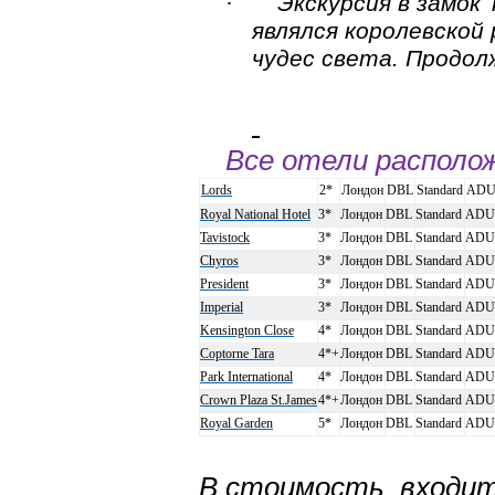
·
Экскурсия в замок
являлся королевской
чудес света. Продол
Все отели располо
Lords
2*
Лондон
DBL
Standard
ADU
Royal National Hotel
3*
Лондон
DBL
Standard
ADU
Tavistock
3*
Лондон
DBL
Standard
ADU
Chyros
3*
Лондон
DBL
Standard
ADU
President
3*
Лондон
DBL
Standard
ADU
Imperial
3*
Лондон
DBL
Standard
ADU
Kensington Close
4*
Лондон
DBL
Standard
ADU
Coptorne Tara
4*+
Лондон
DBL
Standard
ADU
Park International
4*
Лондон
DBL
Standard
ADU
Crown Plaza St.James
4*+
Лондон
DBL
Standard
ADU
Royal Garden
5*
Лондон
DBL
Standard
ADU
В стоимость входит: