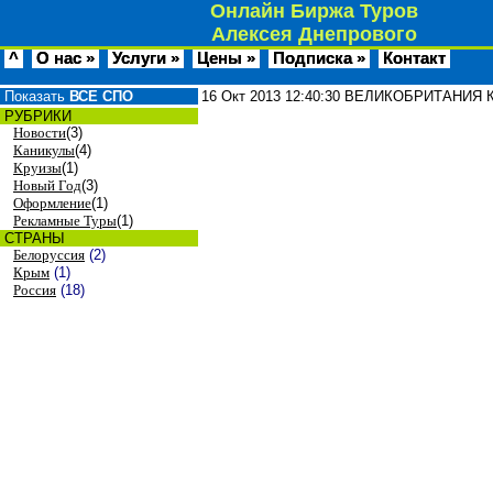
Онлайн Биржа Туров
Алексея Днепрового
^
О нас »
Услуги »
Цены »
Подписка »
Контакт
Показать
ВСЕ СПО
16 Окт 2013
12:40:30
ВЕЛИКОБРИТАНИЯ Кор
РУБРИКИ
Новости
(3)
Каникулы
(4)
Круизы
(1)
Новый Год
(3)
Оформление
(1)
Рекламные Туры
(1)
СТРАНЫ
Белоруссия
(2)
Крым
(1)
Россия
(18)