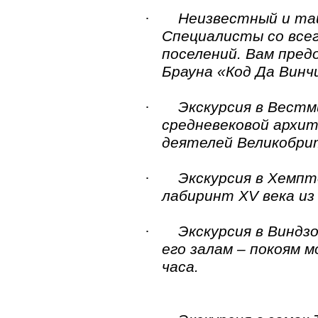
·
Неизвестный и таи
Специалисты со всег
поселений. Вам пред
Брауна «Код Да Винч
·
Экскурсия в Вест
средневековой архит
деятелей Великобри
·
Экскурсия в Хемпт
лабиринт XV века из
·
Экскурсия в Виндз
его залам – покоям 
часа.