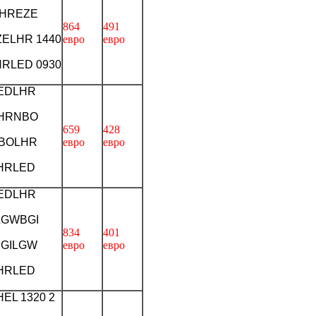
 LHREZE
864
491
EZELHR 1440
евро
евро
LHRLED 0930
LEDLHR
 LHRNBO
659
428
NBOLHR
евро
евро
LHRLED
LEDLHR
 LGWBGI
834
401
BGILGW
евро
евро
LHRLED
EL 1320 2