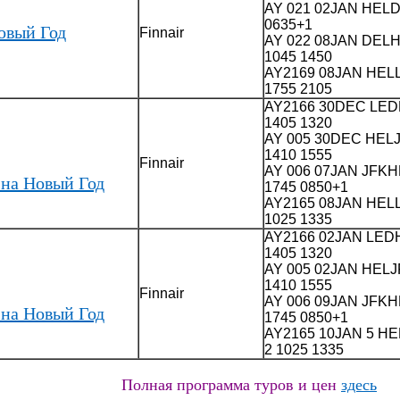
AY 021 02JAN HELD
0635+1
овый Год
Finnair
AY 022 08JAN DELH
1045 1450
AY2169 08JAN HEL
1755 2105
AY2166 30DEC LED
1405 1320
AY 005 30DEC HELJ
1410 1555
Finnair
AY 006 07JAN JFKH
на Новый Год
1745 0850+1
AY2165 08JAN HELL
1025 1335
AY2166 02JAN LEDH
1405 1320
AY 005 02JAN HELJ
1410 1555
Finnair
AY 006 09JAN JFKH
на Новый Год
1745 0850+1
AY2165 10JAN 5 HE
2 1025 1335
Полная программа туров и цен
здесь