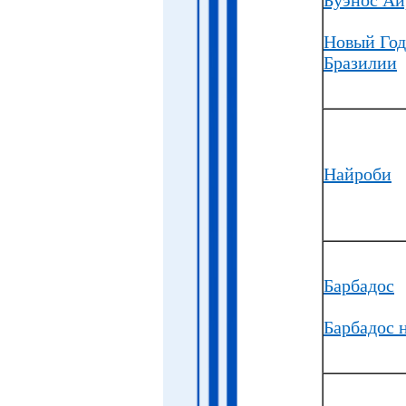
Новый Год
Бразилии
Найроби
Барбадос
Барбадос 