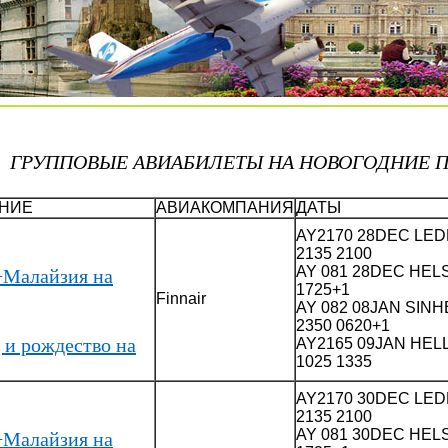
ГРУППОВЫЕ АВИАБИЛЕТЫ НА НОВОГОДНИЕ 
НИЕ
АВИАКОМПАНИЯ
ДАТЫ
AY2170 28DEC LED
2135 2100
AY 081 28DEC HELS
+Малайзия на
1725+1
Finnair
AY 082 08JAN SINH
2350 0620+1
 и рождество на
AY2165 09JAN HEL
1025 1335
AY2170 30DEC LED
2135 2100
AY 081 30DEC HELS
+Малайзия на