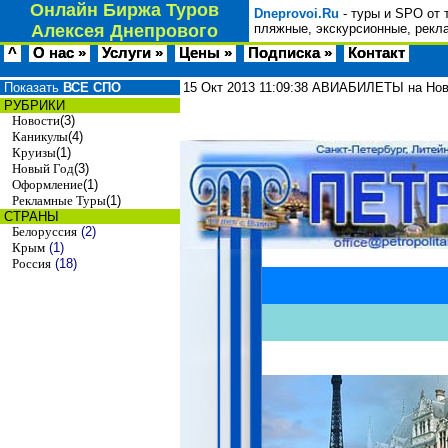
Онлайн Биржа Туров
Dneprovoi.Ru
- туры и SPO от 
Алексея Днепрового
пляжные, экскурсионные, рекл
^
О нас »
Услуги »
Цены »
Подписка »
Контакт
Показать
ВСЕ СПО
15 Окт 2013
11:09:38
АВИАБИЛЕТЫ на Новы
РУБРИКИ
Новости
(3)
Каникулы
(4)
Круизы
(1)
Новый Год
(3)
Оформление
(1)
Рекламные Туры
(1)
СТРАНЫ
Белоруссия
(2)
Крым
(1)
Россия
(18)