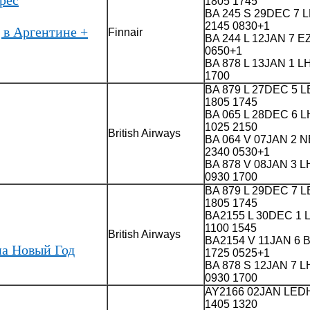
1805 1745
BA 245 S 29DEC 7
2145 0830+1
 в Аргентине +
Finnair
BA 244 L 12JAN 7 
0650+1
BA 878 L 13JAN 1 
1700
BA 879 L 27DEC 5 
1805 1745
BA 065 L 28DEC 6
1025 2150
British Airways
BA 064 V 07JAN 2 
2340 0530+1
BA 878 V 08JAN 3 
0930 1700
BA 879 L 29DEC 7 
1805 1745
BA2155 L 30DEC 1
1100 1545
British Airways
BA2154 V 11JAN 6 
на Новый Год
1725 0525+1
BA 878 S 12JAN 7 
0930 1700
AY2166 02JAN LEDH
1405 1320