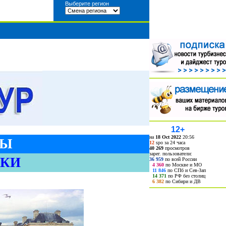
Выберите регион
12+
на
18 Oct 2022
20:56
ТЫ
12
spo за 24 часа
40 269
просмотров
зарег. пользователи:
ИКИ
36 959
по всей России
4 360
по Москве и МО
11 846
по СПб и Сев-Зап
14 371
по РФ без столиц
6 382
по Сибири и ДВ