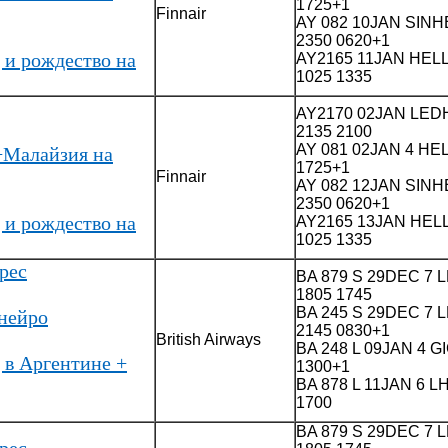
1725+1
Finnair
AY 082 10JAN SINH
2350 0620+1
 и рождество на
AY2165 11JAN HELL
1025 1335
AY2170 02JAN LEDH
2135 2100
AY 081 02JAN 4 HEL
+Малайзия на
1725+1
Finnair
AY 082 12JAN SINH
2350 0620+1
 и рождество на
AY2165 13JAN HELL
1025 1335
рес
BA 879 S 29DEC 7
1805 1745
BA 245 S 29DEC 7
нейро
2145 0830+1
British Airways
BA 248 L 09JAN 4 G
 в Аргентине +
1300+1
BA 878 L 11JAN 6 
1700
BA 879 S 29DEC 7
рес