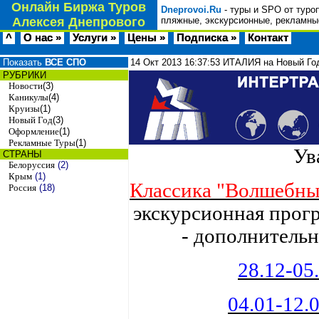
Онлайн Биржа Туров
Dneprovoi.Ru
- туры и SPO от туро
Алексея Днепрового
пляжные, экскурсионные, рекламные
^
О нас »
Услуги »
Цены »
Подписка »
Контакт
Показать
ВСЕ СПО
14 Окт 2013
16:37:53
ИТАЛИЯ на Новый Го
РУБРИКИ
Новости
(3)
Каникулы
(4)
Круизы
(1)
Новый Год
(3)
Оформление
(1)
Рекламные Туры
(1)
Ув
СТРАНЫ
Белоруссия
(2)
Крым
(1)
Классика "Волшебный
Россия
(18)
экскурсионная програ
- дополнительн
28.12-05
04.01-12.