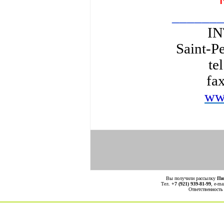
______
I
Saint-P
te
fa
www
Вы получили рассылку
Пи
Тел.
+7 (921) 939-81-99
, е-ma
Ответственность