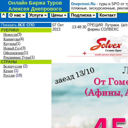
Онлайн Биржа Туров
Dneprovoi.Ru
- туры и SPO от т
Алексея Днепрового
пляжные, экскурсионные, рекла
^
О нас »
Услуги »
Цены »
Подписка »
Контакт
Показать
ВСЕ СПО
07 Окт
ГРЕЦИЯ: Лутраки. (а/п
13:48:30
2013
фирмы СОЛВЕКС
РУБРИКИ
Новости
(3)
Каникулы
(4)
Круизы
(1)
Новый Год
(3)
Оформление
(1)
Рекламные Туры
(1)
СТРАНЫ
Белоруссия
(2)
Крым
(1)
Россия
(18)