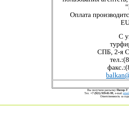
Оплата производитс
EU
С у
турфи
СПБ, 2-я С
тел.:(
факс.:(
balkan@
Вы получили рассылку
Питер-Т
Тел.
+7 (921) 939-81-99
, е-mail
pite
Ответственность за со