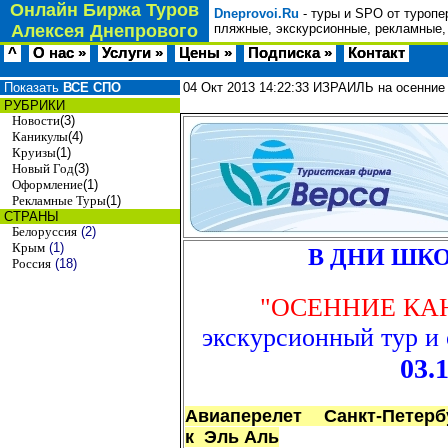
Онлайн Биржа Туров
Dneprovoi.Ru
- туры и SPO от туропе
Алексея Днепрового
пляжные, экскурсионные, рекламные,
^
О нас »
Услуги »
Цены »
Подписка »
Контакт
Показать
ВСЕ СПО
04 Окт 2013
14:22:33
ИЗРАИЛЬ на осенние 
РУБРИКИ
Новости
(3)
Каникулы
(4)
Круизы
(1)
Новый Год
(3)
Оформление
(1)
Рекламные Туры
(1)
СТРАНЫ
Белоруссия
(2)
Крым
(1)
В ДНИ ШК
Россия
(18)
"ОСЕННИЕ КА
экскурсионный тур и
03.11
Авиаперелет Санкт-Петербур
к Эль Аль