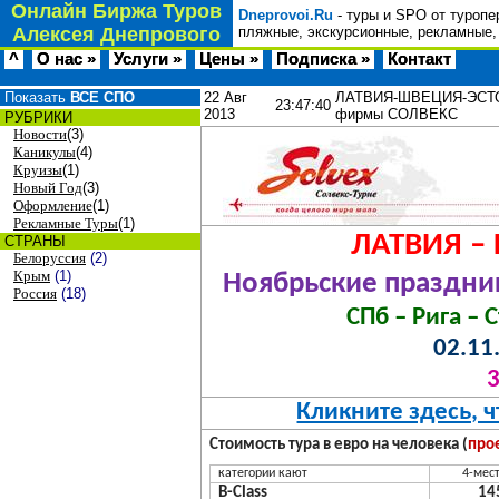
Онлайн Биржа Туров
Dneprovoi.Ru
- туры и SPO от туропе
Алексея Днепрового
пляжные, экскурсионные, рекламные,
^
О нас »
Услуги »
Цены »
Подписка »
Контакт
Показать
ВСЕ СПО
22 Авг
ЛАТВИЯ-ШВЕЦИЯ-ЭСТОНИ
23:47:40
2013
фирмы СОЛВЕКС
РУБРИКИ
Новости
(3)
Каникулы
(4)
Круизы
(1)
Новый Год
(3)
Оформление
(1)
Рекламные Туры
(1)
ЛАТВИЯ –
СТРАНЫ
Белоруссия
(2)
Крым
(1)
Ноябрьские праздни
Россия
(18)
СПб – Рига – 
02.11
3
Кликните здесь, 
Стоимость тура в евро на человека (
прое
категории кают
4-мес
B
-
Class
14