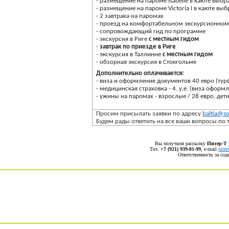
- размещение на пароме Isabelle в каюте выбр
- размещение на пароме Victoria I в каюте вы
- 2 завтрака на паромах
- проезд на комфортабельном экскурсионном 
- сопровождающий гид по программе
- экскурсия в Риге
с местным гидом
-
завтрак по приезде в Риге
- экскурсия в Таллинне
с местным гидом
- обзорная экскурсия в Стокгольме
Дополнительно оплачивается:
- виза и оформление документов 40 евро (тур
- медицинская страховка - 4. у.е. (виза оформ
- ужины на паромах - взрослые / 28 евро, дети 
Просим присылать заявки по адресу
baltia@so
Будем рады ответить на все ваши вопросы по 
Вы получили рассылку
Питер-Т
Тел.
+7 (921) 939-81-99
, е-mail
pite
Ответственность за со