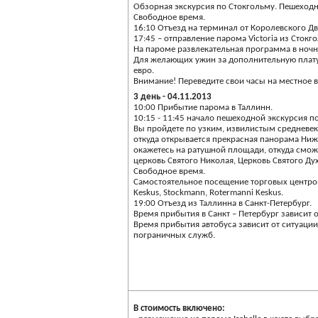
Обзорная экскурсия по Стокгольму. Пешеходн
Свободное время.
16:10 Отъезд на терминал от Королевского Дв
17:45 – отправление парома Victoria из Стокг
На пароме развлекательная программа в ночно
Для желающих ужин за дополнительную плату: у
евро.
Внимание! Переведите свои часы на местное 
3 день - 04.11.2013
10:00 Прибытие парома в Таллинн.
10:15 - 11:45 начало пешеходной экскурсия п
Вы пройдете по узким, извилистым средневе
откуда открывается прекрасная панорама Ниж
окажетесь на ратушной площади, откуда сможет
церковь Святого Николая, Церковь Святого Ду
Свободное время.
Самостоятельное посещение торговых центров Vi
Keskus, Stockmann, Rotermanni Keskus.
19:00 Отъезд из Таллинна в Санкт-Петербург.
Время прибытия в Санкт – Петербург зависит
Время прибытия автобуса зависит от ситуации 
пограничных служб.
В стоимость включено: