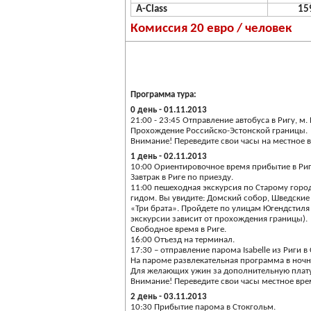
A
-
Class
15
Комиссия 20 евро / человек
Программа тура:
0 день - 01.11.2013
21:00 - 23:45 Отправление автобуса в Ригу, м.
Прохождение Российско-Эстонской границы.
Внимание! Переведите свои часы на местное 
1 день - 02.11.2013
10:00 Ориентировочное время прибытие в Риг
Завтрак в Риге по приезду.
11:00 пешеходная экскурсия по Старому горо
гидом. Вы увидите: Домский собор, Шведские
«Три брата». Пройдете по улицам Югендстиля
экскурсии зависит от прохождения границы).
Свободное время в Риге.
16:00 Отъезд на терминал.
17:30 – отправление парома Isabelle из Риги в
На пароме развлекательная программа в ночно
Для желающих ужин за дополнительную плату: вз
Внимание! Переведите свои часы местное вре
2 день - 03.11.2013
10:30 Прибытие парома в Стокгольм.