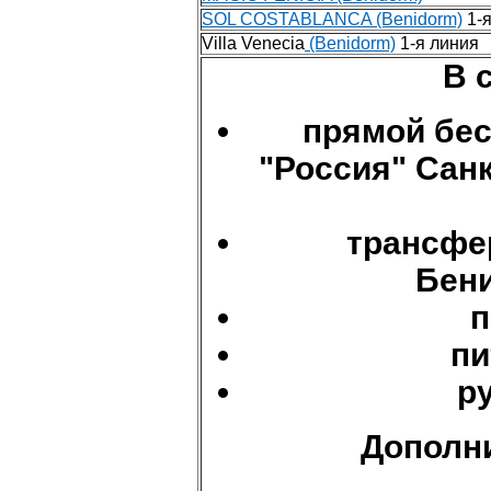
SOL COSTABLANCA (Benidorm)
1-я
Villa Venecia
(Benidorm)
1-я линия
В 
прямой бес
"Россия" Санк
трансфер
Бени
п
пи
р
Дополни