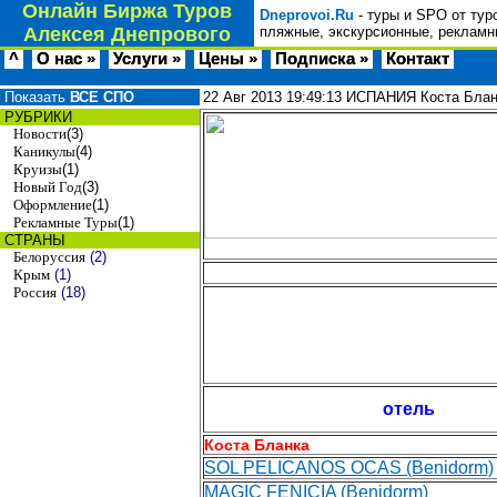
Онлайн Биржа Туров
Dneprovoi.Ru
- туры и SPO от тур
Алексея Днепрового
пляжные, экскурсионные, рекламн
^
О нас »
Услуги »
Цены »
Подписка »
Контакт
Показать
ВСЕ СПО
22 Авг 2013
19:49:13
ИСПАНИЯ Коста Бланк
РУБРИКИ
Новости
(3)
Каникулы
(4)
Круизы
(1)
Новый Год
(3)
Оформление
(1)
Рекламные Туры
(1)
СТРАНЫ
Белоруссия
(2)
Крым
(1)
Россия
(18)
отель
Коста Бланка
SOL PELICANOS OCAS (Benidorm)
MAGIC FENICIA (Benidorm)