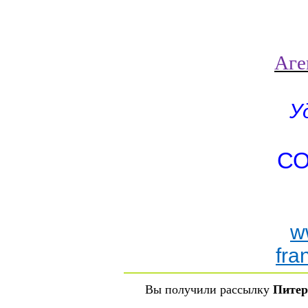
Аге
У
СО
w
fra
Вы получили рассылку
Питер