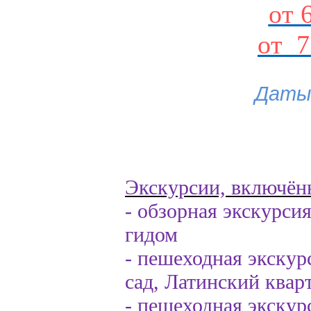
от 
от 7
Даты 
Экскурсии, включён
- обзорная экскурси
гидом
- пешеходная экскур
сад, Латинский квар
- пешеходная экску