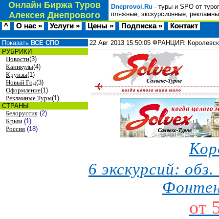
Онлайн Биржа Туров
Dneprovoi.Ru
- туры и SPO от туро
Алексея Днепрового
пляжные, экскурсионные, рекламны
^
О нас »
Услуги »
Цены »
Подписка »
Контакт
Показать
ВСЕ СПО
22 Авг 2013
15:50:05
ФРАНЦИЯ: Королевск
РУБРИКИ
Новости
(3)
Каникулы
(4)
Круизы
(1)
Новый Год
(3)
Оформление
(1)
Рекламные Туры
(1)
СТРАНЫ
Белоруссия
(2)
Крым
(1)
Россия
(18)
Кор
6 экскурсий: обз.
Фонтен
от 