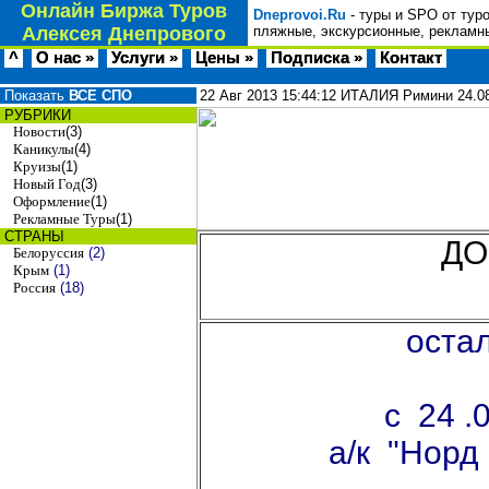
Онлайн Биржа Туров
Dneprovoi.Ru
- туры и SPO от тур
Алексея Днепрового
пляжные, экскурсионные, рекламны
^
О нас »
Услуги »
Цены »
Подписка »
Контакт
Показать
ВСЕ СПО
22 Авг 2013
15:44:12
ИТАЛИЯ Римини 24.08
РУБРИКИ
Новости
(3)
Каникулы
(4)
Круизы
(1)
Новый Год
(3)
Оформление
(1)
Рекламные Туры
(1)
СТРАНЫ
ДО
Белоруссия
(2)
Крым
(1)
Россия
(18)
оста
с 24 .
а/к "Норд 