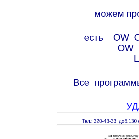
можем пр
есть OW СП
OW Римин
Ц
Все программы
УД
Тел.: 320-43-33, доб.130
Вы получили рассылк