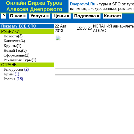
Онлайн Биржа Туров
Dneprovoi.Ru
- туры и SPO от тур
Алексея Днепрового
пляжные, экскурсионные, рекламн
^
О нас »
Услуги »
Цены »
Подписка »
Контакт
Показать
ВСЕ СПО
22 Авг
ИСПАНИЯ авиабилеты O
15:38:26
2013
АТЛАС
РУБРИКИ
Новости
(3)
Каникулы
(4)
Круизы
(1)
Новый Год
(3)
Оформление
(1)
Рекламные Туры
(1)
СТРАНЫ
Белоруссия
(2)
Крым
(1)
Россия
(18)