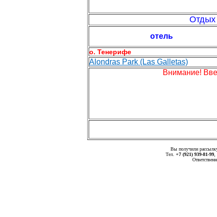
Отдых 
отель
о. Тенерифе
Alondras Park (Las Galletas)
Внимание! Вве
Вы получили рассыл
Тел.
+7 (921) 939-81-99
,
Ответственн