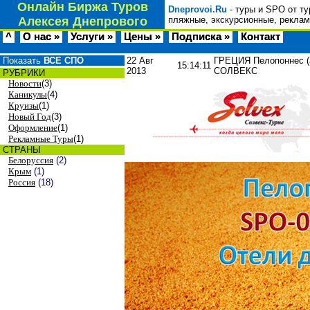
Онлайн Биржа Туров
Dneprovoi.Ru
- туры и SPO от ту
Алексея Днепрового
пляжные, экскурсионные, реклам
^
О нас »
Услуги »
Цены »
Подписка »
Контакт
Показать
ВСЕ СПО
22 Авг
ГРЕЦИЯ Пелопоннес (а/
15:14:11
2013
СОЛВЕКС
РУБРИКИ
Новости
(3)
Каникулы
(4)
Круизы
(1)
Новый Год
(3)
Оформление
(1)
Рекламные Туры
(1)
СТРАНЫ
Белоруссия
(2)
Крым
(1)
Россия
(18)