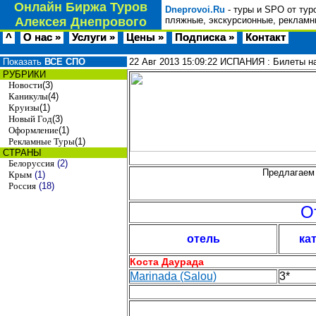
Онлайн Биржа Туров
Dneprovoi.Ru
- туры и SPO от тур
Алексея Днепрового
пляжные, экскурсионные, рекламн
^
О нас »
Услуги »
Цены »
Подписка »
Контакт
Показать
ВСЕ СПО
22 Авг 2013
15:09:22
ИСПАНИЯ : Билеты на
РУБРИКИ
Новости
(3)
Каникулы
(4)
Круизы
(1)
Новый Год
(3)
Оформление
(1)
Рекламные Туры
(1)
СТРАНЫ
Белоруссия
(2)
Предлагаем 
Крым
(1)
Россия
(18)
О
отель
ка
Коста Даурада
Marinada (Salou)
3*