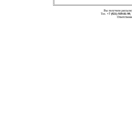
Вы получили рассыл
Тел.
+7 (921) 939-81-99
,
Ответственн