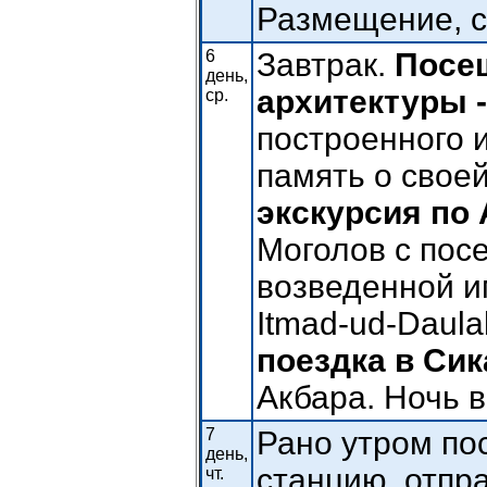
Размещение, с
6
Завтрак.
Посе
день,
архитектуры -
ср.
построенного 
память о свое
экскурсия по 
Моголов с пос
возведенной и
Itmad-ud-Daula
поездка в Си
Акбара. Ночь в
7
Рано утром пос
день,
станцию, отпр
чт.