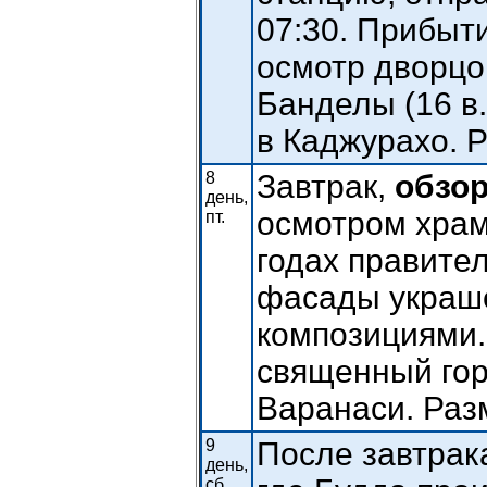
07:30. Прибыт
осмотр дворцо
Банделы (16 в
в Каджурахо. 
8
Завтрак,
обзор
день,
осмотром храм
пт.
годах правите
фасады украш
композициями.
священный гор
Варанаси. Раз
9
После завтра
день,
сб.