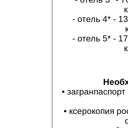
к
- отель 4* - 
- отель 5* - 
к
Необ
• загранпаспорт
• ксерокопия ро