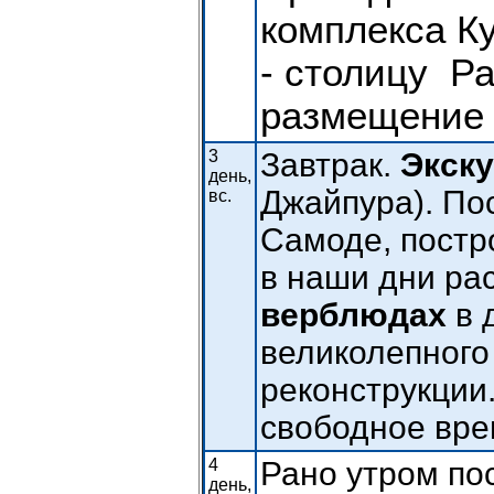
комплекса К
- столицу Р
размещение 
3
Завтрак.
Экску
день,
Джайпура). По
вс.
Самоде, постро
в наши дни ра
верблюдах
в 
великолепного
реконструкции
свободное врем
4
Рано утром по
день,