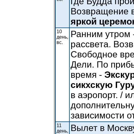
где Будда про
Возвращение 
яркой церемо
10
Ранним утром 
день,
рассвета. Возв
вс.
Свободное вре
Дели. По прибы
время -
Экскур
сикхскую Гур
в аэропорт. / 
дополнительну
зависимости о
11
Вылет в Москву
день,