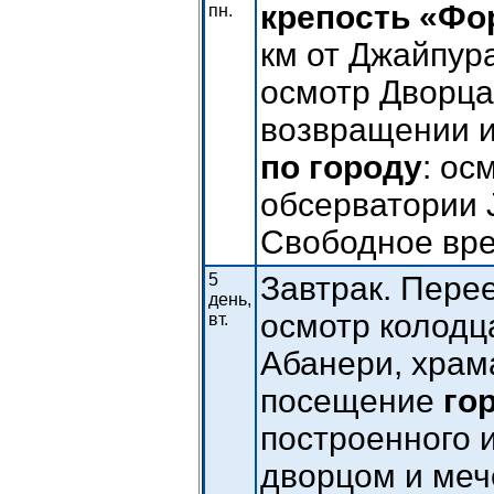
крепость «Фо
пн.
км от Джайпура
осмотр Дворца
возвращении и
по городу
: ос
обсерватории J
Свободное вре
5
Завтрак. Перее
день,
осмотр
колодц
вт.
Абанери, хра
посещение
го
построенного 
дворцом и меч