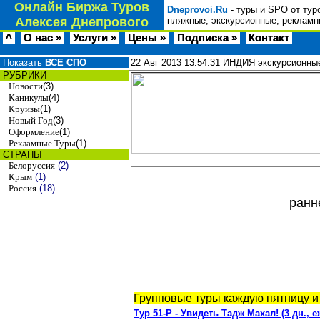
Онлайн Биржа Туров
Dneprovoi.Ru
- туры и SPO от тур
Алексея Днепрового
пляжные, экскурсионные, рекламн
^
О нас »
Услуги »
Цены »
Подписка »
Контакт
Показать
ВСЕ СПО
22 Авг 2013
13:54:31
ИНДИЯ экскурсионные
РУБРИКИ
Новости
(3)
Каникулы
(4)
Круизы
(1)
Новый Год
(3)
Оформление
(1)
Рекламные Туры
(1)
СТРАНЫ
Белоруссия
(2)
Крым
(1)
Россия
(18)
ранн
Групповые туры каждую пятницу и 
Тур 51-Р - Увидеть Тадж Махал! (3 дн., 