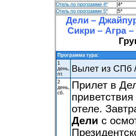
Отель по программе 4*
4*
Отель по программе 5*
5*
Дели – Джайпу
Сикри – Агра –
Гру
Программа тура:
1
Вылет из СПб 
день,
пт.
2
Прилет в Де
день,
сб.
приветствия
отеле. Завтр
Дели
с осмо
Президентско