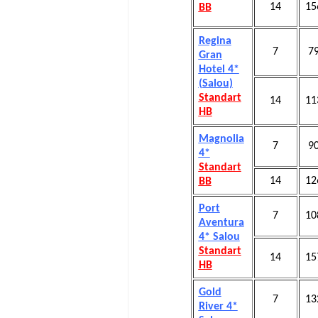
14
15
BB
Regina
7
7
Gran
Hotel 4*
(Salou)
Standart
14
11
HB
Magnolia
7
9
4*
Standart
14
12
BB
Port
7
10
Aventura
4* Salou
Standart
14
15
НВ
Gold
7
13
River 4*