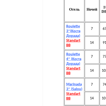
1
Отель
Ночей
D
Roulette
7
6
3*(Коста
Дорада)
Standart
14
9
BB
Roulette
7
7
4* (Коста
Дорада)
Standart
14
10
BB
Marinada
7
7
3* (Salou)
Standart
14
10
BB