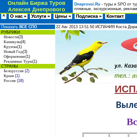
Онлайн Биржа Туров
Dneprovoi.Ru
- туры и SPO от ту
Алексея Днепрового
пляжные, экскурсионные, реклам
^
О нас »
Услуги »
Цены »
Подписка »
Контакт
Показать
ВСЕ СПО
22 Авг 2013
13:51:50
ИСПАНИЯ Коста Дорада
РУБРИКИ
Новости
(3)
Каникулы
(4)
Круизы
(1)
Новый Год
(3)
Оформление
(1)
Рекламные Туры
(1)
СТРАНЫ
Белоруссия
(2)
Крым
(1)
Россия
(18)
ИСП
Выле
Вс