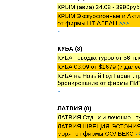
КРЫМ (авиа) 24.08 - 3990р
КРЫМ Экскурсионные и Актив
от фирмы НТ АЛЕАН
>>>
↑
КУБА (3)
КУБА - сводка туров от 56 
КУБА 03.09 от $1679 (и да
КУБА на Новый Год Гарант. гр
бронирование от фирмы П
↑
ЛАТВИЯ (8)
ЛАТВИЯ Отдых и лечение - 
ЛАТВИЯ-ШВЕЦИЯ-ЭСТОНИЯ. Н
моря" от фирмы СОЛВЕКС
>