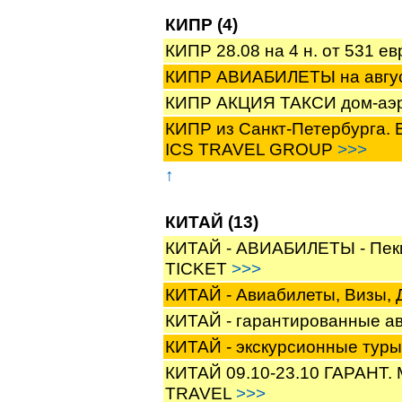
КИПР (4)
КИПР 28.08 на 4 н. от 531
КИПР АВИАБИЛЕТЫ на авгу
КИПР АКЦИЯ ТАКСИ дом-аэ
КИПР из Санкт-Петербурга. В
ICS TRAVEL GROUP
>>>
↑
КИТАЙ (13)
КИТАЙ - АВИАБИЛЕТЫ - Пеки
TICKET
>>>
КИТАЙ - Авиабилеты, Визы
КИТАЙ - гарантированные а
КИТАЙ - экскурсионные тур
КИТАЙ 09.10-23.10 ГАРАН
TRAVEL
>>>