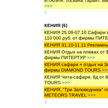
ИТАЛИЯ. Тоскана, гарант. з
>>>
↑
КЕНИЯ (6)
КЕНИЯ 25.09-07.10 Cафари в 
110 000 руб. от фирмы ПИ
КЕНИЯ 31.10-11.11 Рекламн
КЕНИЯ Отдых на пляжах от $5
фирмы ПИТЕРТУР
>>>
КЕНИЯ сафари + отдых на Зан
фирмы DIAMOND TOURS
>>
КЕНИЯ Чита-сафари, 8д от 8
TOURS
>>>
КЕНИЯ, "Три Заповедника" г
METEORS TRAVEL
>>>
↑