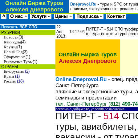
Онлайн Биржа Туров
Dneprovoi.Ru
- туры и SPO от туро
Алексея Днепрового
пляжные, экскурсионные, рекламны
^
О нас »
Услуги »
Цены »
Подписка »
Контакт
Показать
ВСЕ СПО
22
ПИТЕР-Т - 514 СПО турфирм
Авг
13:17:04
РУБРИКИ
от турагентств и туропер
2013
Новости
(3)
Каникулы
(4)
Круизы
(1)
Новый Год
(3)
Онлайн Биржа Туров
Оформление
(1)
Алексея Днепрового
Рекламные Туры
(1)
СТРАНЫ
Белоруссия
(2)
Крым
(1)
Online.Dneprovoi.Ru
- спец. пре
Россия
(18)
Санкт-Петербурга
пляжные и экскурсионные туры, 
семинары и презентации
тел. Санкт-Петербург (
812
)
490-74
реклама в дайджесте, условия размещения
ПИТЕР-Т -
514
СПО
туры, авиабилеты,
вакансии - от тур