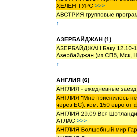
ХЕЛЕН ТУРС
>>>
АВСТРИЯ групповые програ
↑
АЗЕРБАЙДЖАН (1)
АЗЕРБАЙДЖАН Баку 12.10-16
Азербайджан (из СПб, Мск,
↑
АНГЛИЯ (6)
АНГЛИЯ - ежедневные заез
АНГЛИЯ "Мне приснилось небо
через ЕС), ком. 150 евро 
АНГЛИЯ 29.09 Вся Шотланди
АТЛАС
>>>
АНГЛИЯ Волшебный мир Гарр