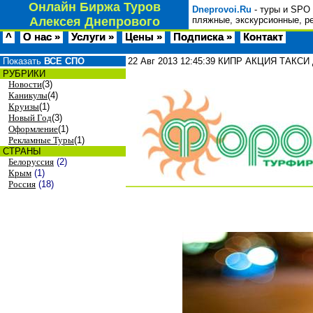
Онлайн Биржа Туров
Dneprovoi.Ru
- туры и SPO 
Алексея Днепрового
пляжные, экскурсионные, р
^
О нас »
Услуги »
Цены »
Подписка »
Контакт
Показать
ВСЕ СПО
22 Авг 2013
12:45:39
КИПР АКЦИЯ ТАКСИ 
РУБРИКИ
Новости
(3)
Каникулы
(4)
Круизы
(1)
Новый Год
(3)
Оформление
(1)
Рекламные Туры
(1)
СТРАНЫ
Белоруссия
(2)
Крым
(1)
Россия
(18)