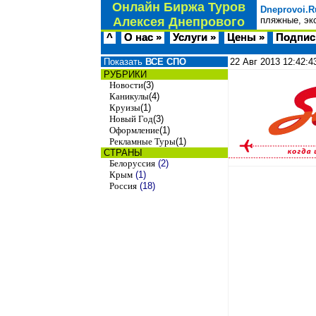
Онлайн Биржа Туров
Dneprovoi.R
Алексея Днепрового
пляжные, эк
^
О нас »
Услуги »
Цены »
Подпис
Показать
ВСЕ СПО
22 Авг 2013
12:42:4
РУБРИКИ
Новости
(3)
Каникулы
(4)
Круизы
(1)
Новый Год
(3)
Оформление
(1)
Рекламные Туры
(1)
СТРАНЫ
Белоруссия
(2)
Крым
(1)
Россия
(18)