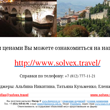
и ценами Вы можете ознакомиться на на
http
://
www
.
solvex
.
travel
/
Справки по телефону: +7 (812) 777-11-21
джеры: Альбина Никитина, Татьяна Кузьменко, Елен
ellas@solvex.travel
www.solvex.t
Вы получили рассылку
Питер-Т
www.dneprovoi.ru
|
управление подпиской
|
условия размещения
Тел.
+7 (921) 939-81-99
, е-mail
pitert@dneprovoi.spb.ru
, Skype:
PiterDnepr
, видео стран
www.tours-tv.r
Ответственность за содержание объявлений несут предоставившие их фирмы