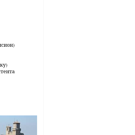
нсион)
ку)
стента