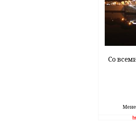
Со всем
Мене
h