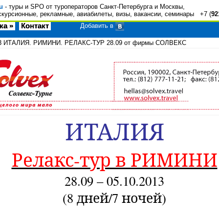
u
- туры и SPO от туроператоров Санкт-Петербурга и Москвы,
скурсионные, рекламные, авиабилеты, визы, вакансии, семинары +7 (
92
ка »
Контакт
Добавить в
3
ИТАЛИЯ. РИМИНИ. РЕЛАКС-ТУР 28.09 от фирмы СОЛВЕКС
ИТАЛИЯ
Релакс-тур в РИМИНИ
28.09 – 05.10.2013
(8 дней/7 ночей)