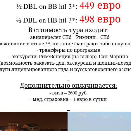
449 евро
:
½
DBL
on
BB
htl
3*
498
евро
:
½ DBL on HB htl 3*
В стоимость тура входит:
- авиаперелет СПб – Римини – СПб
роживание в отеле 3*, питание (завтраки либо полупа
- трансферы по программе
- экскурсии: Рим/Венеция (на выбор), Сан-Марино
(возможность заказать доп. экскурсии и шопинг-поезд
слуги лицензированного гида и русскоговорящего асси
Дополнительно оплачивается:
- виза – 2600 руб.
- мед. страховка – 1 евро в сутки