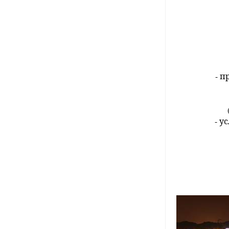
- п
- у