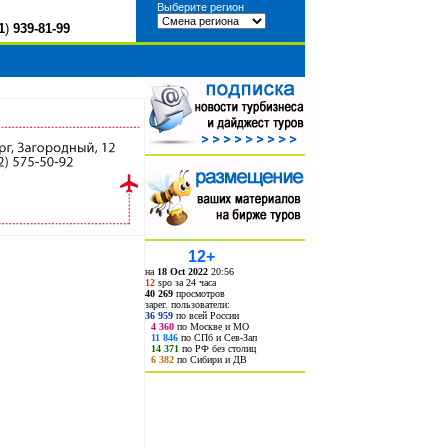
Выберите регион
1
)
939-81-99
12+
на
18 Oct 2022
20:56
12
spo за 24 часа
40 269
просмотров
зарег. пользователи:
36 959
по всей России
4 360
по Москве и МО
11 846
по СПб и Сев-Зап
14 371
по РФ без столиц
6 382
по Сибири и ДВ