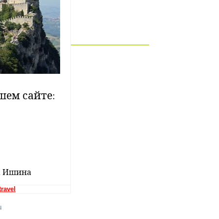
шем сайте:
а Ишина
ravel
u