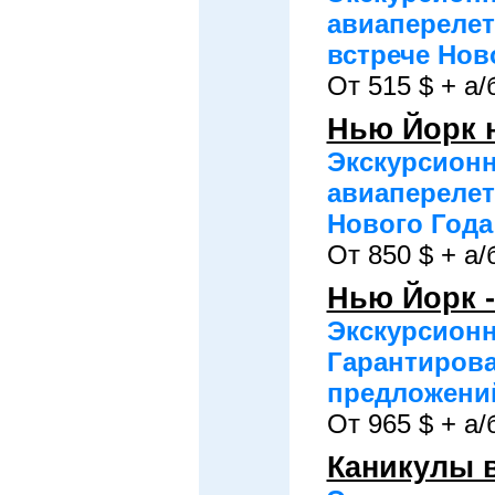
авиаперелет
встрече Нов
От 515 $ + а/
Нью Йорк 
Экскурсионн
авиаперелет
Нового Года
От 850 $ + а/
Нью Йорк 
Экскурсионн
Гарантирова
предложений
От 965 $ + а/
Каникулы 