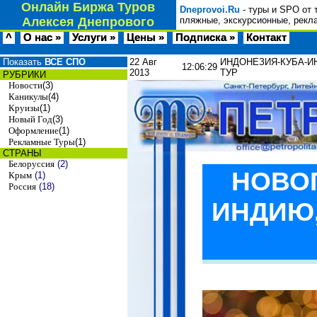
Онлайн Биржа Туров
Dneprovoi.Ru
- туры и SPO от 
Алексея Днепрового
пляжные, экскурсионные, рекл
^
О нас »
Услуги »
Цены »
Подписка »
Контакт
Показать
ВСЕ СПО
22 Авг
ИНДОНЕЗИЯ-КУБА-ИН
12:06:29
2013
ТУР
РУБРИКИ
Новости
(3)
Каникулы
(4)
Круизы
(1)
Новый Год
(3)
Оформление
(1)
Рекламные Туры
(1)
СТРАНЫ
Белоруссия
(2)
НОВОГ
Крым
(1)
Россия
(18)
ИНДИЮ,