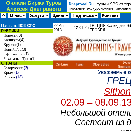
Онлайн Биржа Туров
Dneprovoi.Ru
- туры и SPO от тур
Алексея Днепрового
пляжные, экскурсионные, рекламн
^
О нас »
Услуги »
Цены »
Подписка »
Контакт
Показать
ВСЕ СПО
22 Авг
ГРЕЦИЯ Халкидики Sith
12:01:25
2013
ТРЭВЕЛ
РУБРИКИ
Новости
(3)
Каникулы
(4)
Круизы
(1)
Новый Год
(3)
Оформление
(1)
Рекламные Туры
(1)
СТРАНЫ
Белоруссия
(2)
Уважаемые к
Крым
(1)
Россия
(18)
ГРЕЦ
Sithon
02.09 – 08.09.1
Небольшой отель
Состоит из д