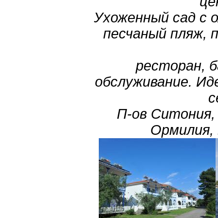
це
Ухоженный сад с о
песчаный пляж, 
ресторан, б
обслуживание. Ид
с
П-ов Ситония, 
Ормилия, 