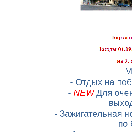
М
- Отдых на по
-
NEW
Для оче
выход
- Зажигательная н
по 