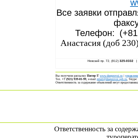
w
Все заявки отправ
факсу
Телефон:
(+81
Анастасия (доб 230)
Невский пр. 72, (812)
325-0332
| 
Вы получили рассылку
Питер-Т
www.dneprovoi.ru
|
управлени
Тел.
+7 (921) 939-81-99
, е-mail
pitert@dneprovoi.spb.ru
, Skype
Ответственность за содержание объявлений несут предостави
Ответственность за содерж
туроперат