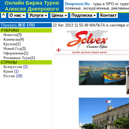
Онлайн Биржа Туров
Dneprovoi.Ru
- туры и SPO от туро
Алексея Днепрового
пляжные, экскурсионные, рекламные
^
О нас »
Услуги »
Цены »
Подписка »
Контакт
Показать
ВСЕ СПО
22 Авг 2013
11:55:48
МАЛЬТА в сентябре о
РУБРИКИ
Новости
(3)
Каникулы
(4)
Круизы
(1)
Новый Год
(3)
Оформление
(1)
Рекламные Туры
(1)
СТРАНЫ
Белоруссия
(2)
Крым
(1)
Россия
(18)