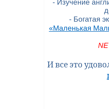
- Изучение англ
д
- Богатая 
«Маленькая Мал
N
И все это удов