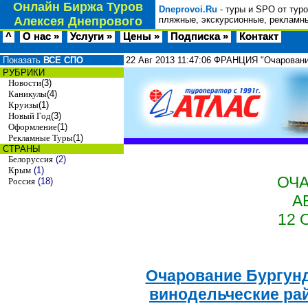
Онлайн Биржа Туров
Dneprovoi.Ru
- туры и SPO от тур
Алексея Днепрового
пляжные, экскурсионные, рекламны
^
О нас »
Услуги »
Цены »
Подписка »
Контакт
Показать
ВСЕ СПО
22 Авг 2013
11:47:06
ФРАНЦИЯ "Очарование
РУБРИКИ
Новости
(3)
Каникулы
(4)
Круизы
(1)
Новый Год
(3)
Оформление
(1)
Рекламные Туры
(1)
СТРАНЫ
Белоруссия
(2)
Крым
(1)
ОЧА
Россия
(18)
А
12 
Очарование Бургунд
винодельческие рай