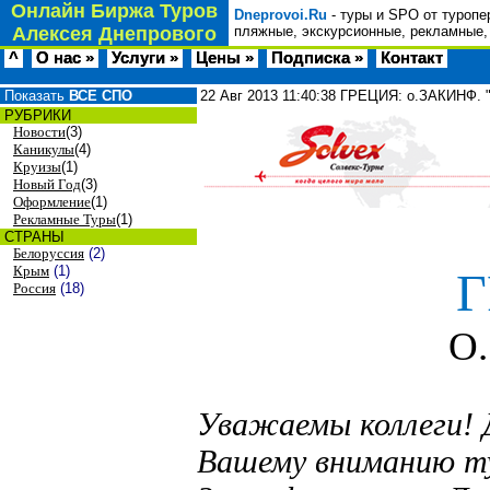
Онлайн Биржа Туров
Dneprovoi.Ru
- туры и SPO от туропе
Алексея Днепрового
пляжные, экскурсионные, рекламные,
^
О нас »
Услуги »
Цены »
Подписка »
Контакт
Показать
ВСЕ СПО
22 Авг 2013
11:40:38
ГРЕЦИЯ: о.ЗАКИНФ. 
РУБРИКИ
Новости
(3)
Каникулы
(4)
Круизы
(1)
Новый Год
(3)
Оформление
(1)
Рекламные Туры
(1)
СТРАНЫ
Белоруссия
(2)
Крым
(1)
Г
Россия
(18)
О
Уважаемы коллеги! 
Вашему вниманию
т