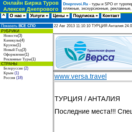
Онлайн Биржа Туров
Dneprovoi.Ru
- туры и SPO от туропе
Алексея Днепрового
пляжные, экскурсионные, рекламные,
^
О нас »
Услуги »
Цены »
Подписка »
Контакт
Показать
ВСЕ СПО
22 Авг 2013
11:10:10
ТУРЦИЯ Анталия 24.0
РУБРИКИ
Новости
(3)
Каникулы
(4)
Круизы
(1)
Новый Год
(3)
Оформление
(1)
Рекламные Туры
(1)
СТРАНЫ
Белоруссия
(2)
Крым
(1)
www.versa.travel
Россия
(18)
ТУРЦИЯ / АНТАЛИЯ
Последние места!!! Спеш