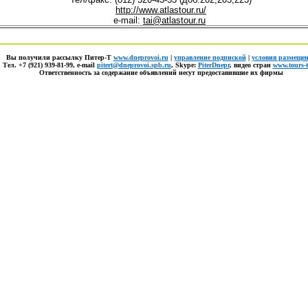
http://www.atlastour.ru/
e-mail:
tai@atlastour.ru
Вы получили рассылку
Питер-Т
www.dneprovoi.ru
|
управление подпиской
|
условия размеще
Тел.
+7 (921) 939-81-99
, е-mail
pitert@dneprovoi.spb.ru
, Skype:
PiterDnepr
, видео стран
www.tours-t
Ответственность за содержание объявлений несут предоставившие их фирмы