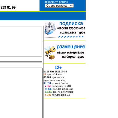
Выберите регион
)
939-81-99
12+
на
18 Oct 2022
20:56
12
spo за 24 часа
40 269
просмотров
зарег. пользователи:
36 959
по всей России
4 360
по Москве и МО
11 846
по СПб и Сев-Зап
14 371
по РФ без столиц
6 382
по Сибири и ДВ