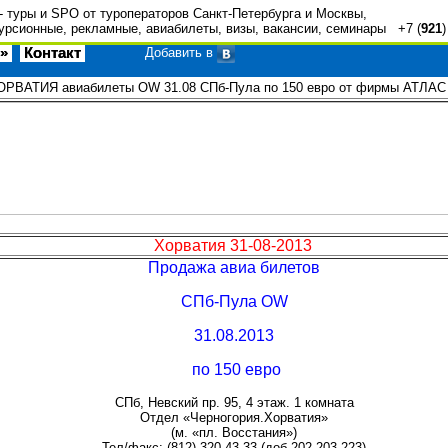
- туры и SPO от туроператоров Санкт-Петербурга и Москвы,
урсионные, рекламные, авиабилеты, визы, вакансии, семинары +7 (
921
»
Контакт
Добавить в
ОРВАТИЯ авиабилеты OW 31.08 СПб-Пула по 150 евро от фирмы АТЛАС
Хорватия 31-08-2013
Продажа авиа билетов
СПб-Пула OW
31.08.2013
по 150 евро
СПб, Невский пр. 95, 4 этаж. 1 комната
Отдел «Черногория.Хорватия»
(м. «пл. Восстания»)
Тел/факс: (812) 320-43-33 (доб.202,203,223)