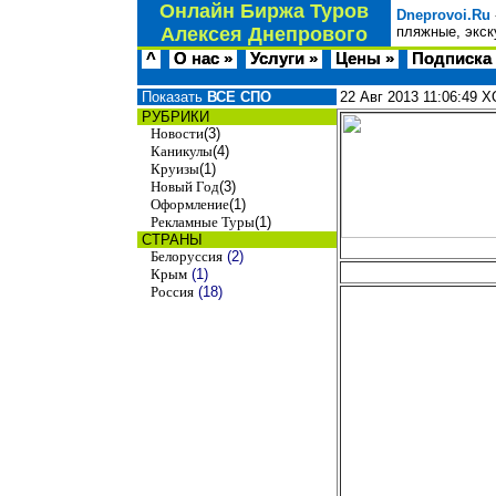
Онлайн Биржа Туров
Dneprovoi.Ru
Алексея Днепрового
пляжные, экск
^
О нас »
Услуги »
Цены »
Подписка 
Показать
ВСЕ СПО
22 Авг 2013
11:06:49
Х
РУБРИКИ
Новости
(3)
Каникулы
(4)
Круизы
(1)
Новый Год
(3)
Оформление
(1)
Рекламные Туры
(1)
СТРАНЫ
Белоруссия
(2)
Крым
(1)
Россия
(18)