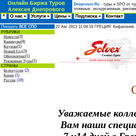
Онлайн Биржа Туров
Dneprovoi.Ru
- туры и SPO от ту
Алексея Днепрового
пляжные, экскурсионные, реклам
^
О нас »
Услуги »
Цены »
Подписка »
Контакт
Показать
ВСЕ СПО
22 Авг 2013
11:04:16
ГРЕЦИЯ. Кефалония. S
РУБРИКИ
Новости
(3)
Каникулы
(4)
Круизы
(1)
Новый Год
(3)
Оформление
(1)
Рекламные Туры
(1)
СТРАНЫ
Белоруссия
(2)
Крым
(1)
Россия
(18)
Уважаемые колле
Вам наши специа