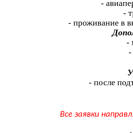
- авиап
- 
- проживание в 
Допо
-
-
У
- после под
Все заявки направ