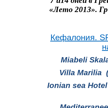
7 и14 дней в Гр
«Лето 2013». Г
Кефалония.
S
н
Miabeli Skal
Villa Marilia
Ionian sea Hote
Mediterranee