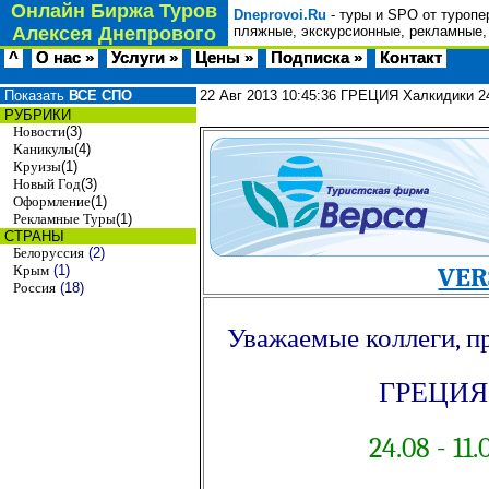
Онлайн Биржа Туров
Dneprovoi.Ru
- туры и SPO от туропе
Алексея Днепрового
пляжные, экскурсионные, рекламные,
^
О нас »
Услуги »
Цены »
Подписка »
Контакт
Показать
ВСЕ СПО
22 Авг 2013
10:45:36
ГРЕЦИЯ Халкидики 24
РУБРИКИ
Новости
(3)
Каникулы
(4)
Круизы
(1)
Новый Год
(3)
Оформление
(1)
Рекламные Туры
(1)
СТРАНЫ
Белоруссия
(2)
VER
Крым
(1)
Россия
(18)
Уважаемые коллеги, 
ГРЕЦИ
24.08 - 11