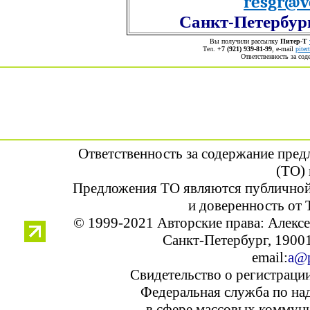
resgr@v
Санкт-Петербург,
Вы получили рассылку
Питер-Т
Тел.
+7 (921) 939-81-99
, е-mail
pite
Ответственность за со
Ответственность за содержание пре
(ТО) 
Предложения ТО являются публичной
и доверенность от 
© 1999-2021 Авторские права: Алек
Санкт-Петербург, 190013
email:
a@p
Свидетельство о регистраци
Федеральная служба по над
в сфере массовых коммуни