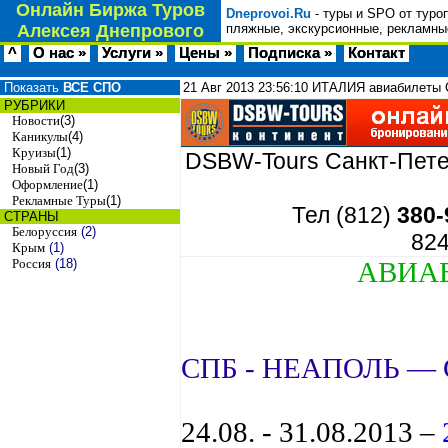
Онлайн Биржа Туров
Dneprovoi.Ru
- туры и SPO от туро
Алексея Днепрового
пляжные, экскурсионные, рекламные
^
О нас »
Услуги »
Цены »
Подписка »
Контакт
Показать
ВСЕ СПО
21 Авг 2013
23:56:10
ИТАЛИЯ авиабилеты С
РУБРИКИ
Новости
(3)
Каникулы
(4)
Круизы
(1)
DSBW-Tours Санкт-Петерб
Новый Год
(3)
Оформление
(1)
Рекламные Туры
(1)
Тел (812)
380-
СТРАНЫ
Белоруссия
(2)
82
Крым
(1)
Россия
(18)
АВИА
СПБ - НЕАПОЛЬ —
24.08. - 31.08.2013 –