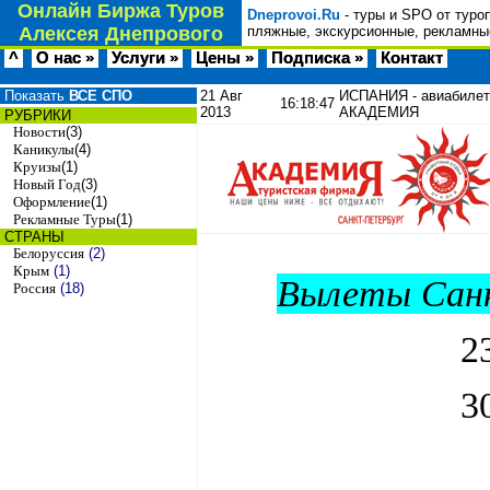
Онлайн Биржа Туров
Dneprovoi.Ru
- туры и SPO от туро
Алексея Днепрового
пляжные, экскурсионные, рекламные
^
О нас »
Услуги »
Цены »
Подписка »
Контакт
Показать
ВСЕ СПО
21 Авг
ИСПАНИЯ - авиабилеты
16:18:47
2013
АКАДЕМИЯ
РУБРИКИ
Новости
(3)
Каникулы
(4)
Круизы
(1)
Новый Год
(3)
Оформление
(1)
Рекламные Туры
(1)
СТРАНЫ
Белоруссия
(2)
Крым
(1)
Вылеты Санк
Россия
(18)
2
3