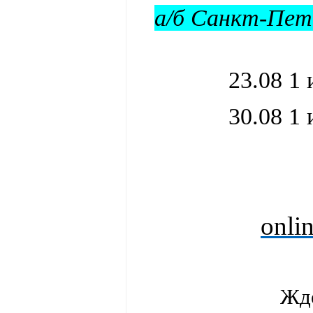
а/б Санкт-Пет
23.08 1 
30.08 1 
onli
Жде