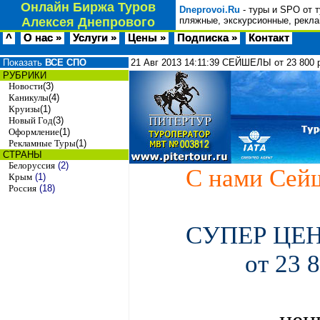
Онлайн Биржа Туров
Dneprovoi.Ru
- туры и SPO от 
Алексея Днепрового
пляжные, экскурсионные, рекла
^
О нас »
Услуги »
Цены »
Подписка »
Контакт
Показать
ВСЕ СПО
21 Авг 2013
14:11:39
СЕЙШЕЛЫ от 23 800 р
РУБРИКИ
Новости
(3)
Каникулы
(4)
Круизы
(1)
Новый Год
(3)
Оформление
(1)
Рекламные Туры
(1)
СТРАНЫ
Белоруссия
(2)
C нами Сейш
Крым
(1)
Россия
(18)
СУПЕР ЦЕН
от 23 