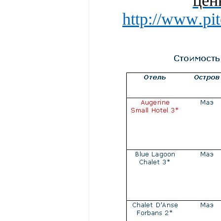
цен
http
://
www
.
pi