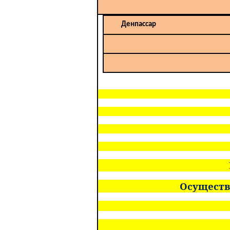
Денпассар
Осуществ