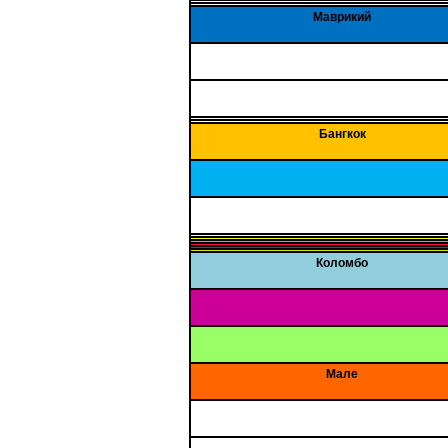
Маврикий
Бангкок
Коломбо
Мале