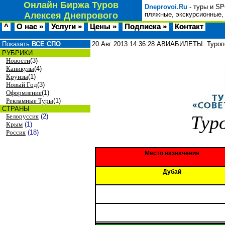
Онлайн Биржа Туров
Dneprovoi.Ru
- туры и SP
Алексея Днепрового
пляжные, экскурсионные,
^
О нас »
Услуги »
Цены »
Подписка »
Контакт
Показать
ВСЕ СПО
20 Авг 2013
14:36:28
АВИАБИЛЕТЫ. Туропе
РУБРИКИ
Новости
(3)
Каникулы
(4)
Круизы
(1)
Новый Год
(3)
Оформление
(1)
Рекламные Туры
(1)
СТРАНЫ
Тур
Белоруссия
(2)
Крым
(1)
Россия
(18)
Место назначения
Дубай