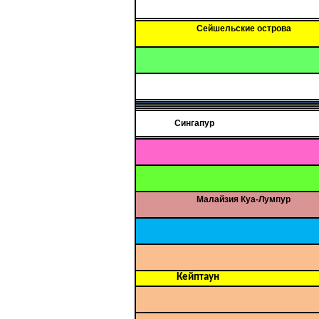
Сейшельские острова
Сингапур
Малайзия Куа-Лумпур
Кейптаун