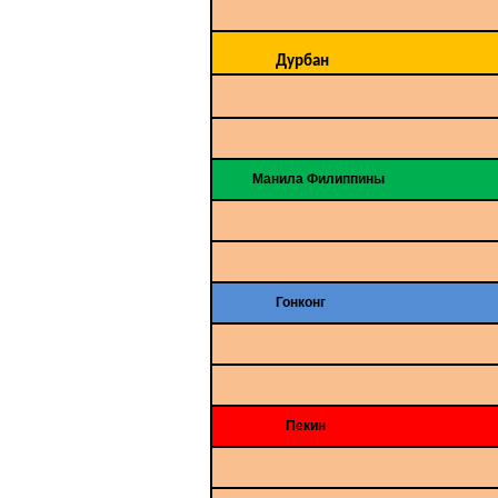
Дурбан
Манила Филиппины
Гонконг
Пекин