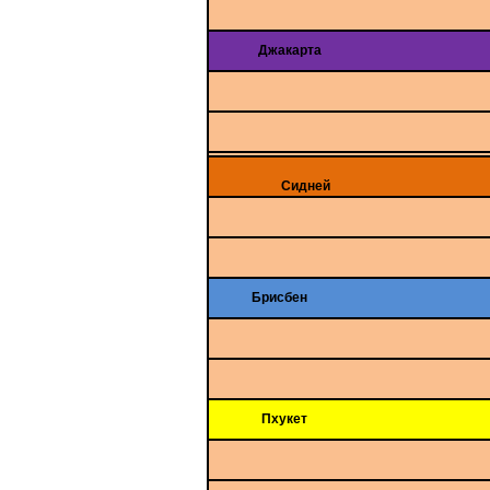
Джакарта
Сидней
Брисбен
Пхукет