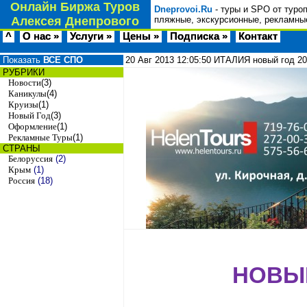
Онлайн Биржа Туров
Dneprovoi.Ru
- туры и SPO от туро
Алексея Днепрового
пляжные, экскурсионные, рекламные
^
О нас »
Услуги »
Цены »
Подписка »
Контакт
Показать
ВСЕ СПО
20 Авг 2013
12:05:50
ИТАЛИЯ новый год 20
РУБРИКИ
Новости
(3)
Каникулы
(4)
Круизы
(1)
Новый Год
(3)
Оформление
(1)
Рекламные Туры
(1)
СТРАНЫ
Белоруссия
(2)
Крым
(1)
Россия
(18)
НОВЫЙ