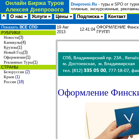
Онлайн Биржа Туров
Dneprovoi.Ru
- туры и SPO от туро
Алексея Днепрового
пляжные, экскурсионные, рекламны
^
О нас »
Услуги »
Цены »
Подписка »
Контакт
Показать
ВСЕ СПО
19 Авг
ОФОРМЛЕНИЕ Финских
12:41:04
2013
ГРУПП
РУБРИКИ
Новости
(3)
Каникулы
(4)
Круизы
(1)
Новый Год
(3)
Оформление
(1)
Рекламные Туры
(1)
СТРАНЫ
Белоруссия
(2)
Крым
(1)
Россия
(18)
Оформление Фински